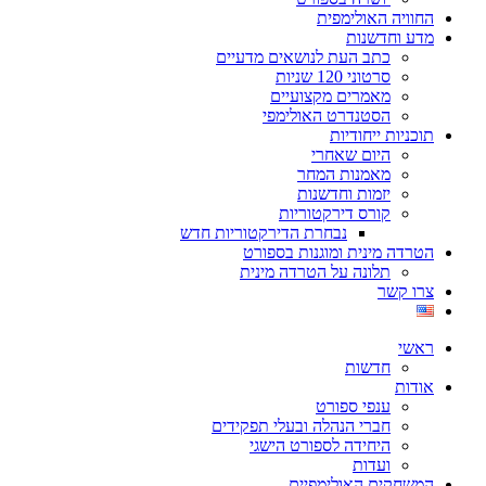
החוויה האולימפית
מדע וחדשנות
כתב העת לנושאים מדעיים
סרטוני 120 שניות
מאמרים מקצועיים
הסטנדרט האולימפי
תוכניות ייחודיות
היום שאחרי
מאמנות המחר
יזמות וחדשנות
קורס דירקטוריות
נבחרת הדירקטוריות חדש
הטרדה מינית ומוגנות בספורט
תלונה על הטרדה מינית
צרו קשר
ראשי
חדשות
אודות
ענפי ספורט
חברי הנהלה ובעלי תפקידים
היחידה לספורט הישגי
ועדות
המשחקים האולימפיים