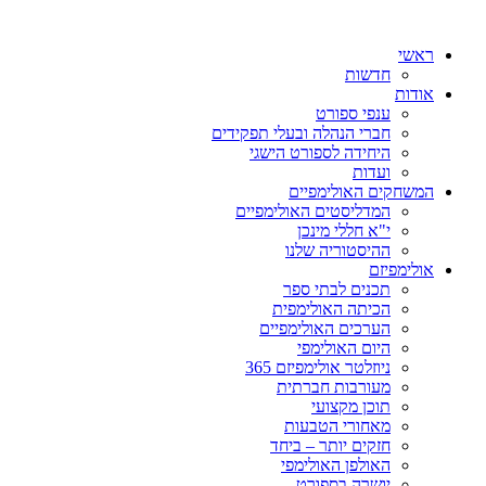
ראשי
חדשות
אודות
ענפי ספורט
חברי הנהלה ובעלי תפקידים
היחידה לספורט הישגי
ועדות
המשחקים האולימפיים
המדליסטים האולימפיים
י"א חללי מינכן
ההיסטוריה שלנו
אולימפיזם
תכנים לבתי ספר
הכיתה האולימפית
הערכים האולימפיים
היום האולימפי
ניוזלטר אולימפיזם 365
מעורבות חברתית
תוכן מקצועי
מאחורי הטבעות
חזקים יותר – ביחד
האולפן האולימפי
יושרה בספורט