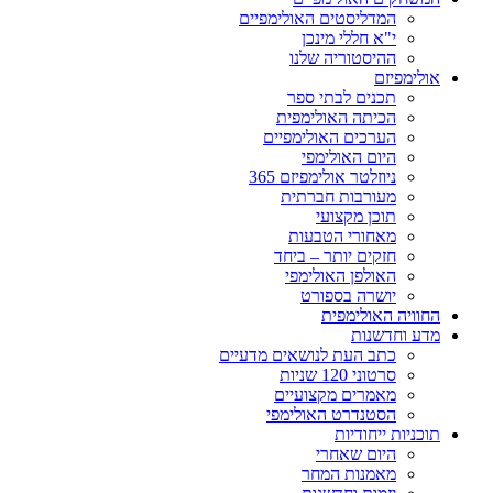
המדליסטים האולימפיים
י"א חללי מינכן
ההיסטוריה שלנו
אולימפיזם
תכנים לבתי ספר
הכיתה האולימפית
הערכים האולימפיים
היום האולימפי
ניוזלטר אולימפיזם 365
מעורבות חברתית
תוכן מקצועי
מאחורי הטבעות
חזקים יותר – ביחד
האולפן האולימפי
יושרה בספורט
החוויה האולימפית
מדע וחדשנות
כתב העת לנושאים מדעיים
סרטוני 120 שניות
מאמרים מקצועיים
הסטנדרט האולימפי
תוכניות ייחודיות
היום שאחרי
מאמנות המחר