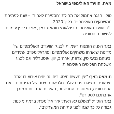
מאת: הוועד האולימפי בישראל
טוקיו חגגה אתמול את תחילת "הספירה לאחור" – שנה לפתיחת
המשחקים האולימפיים בקיץ 2020.
יו"ר הוועד האולימפי הבינלאומי תומאס באך, אמר כי יפן עומדת
לעשות היסטוריה.
באך העניק הזמנות רשמיות לנציגי הוועדים האולימפיים של
מדינות שיארחו משחקים אולימפיים ופאראלימפיים עתידיים
וביניהם נציגי סין, צרפת, ארה"ב, יוון, אוסטרליה וגם לנציג
משלחת הפליטים האולימפית.
תומאס באך:
"יפן תעשה היסטוריה. זה יהיה אירוע בו אתם,
היפאנים, תציגו בפני העולם כולו את המיטב של מדינתכם – את
ההיסטוריה, המסורת, החדשנות, האירוח התרבות וכמובן
אהבתכם לספורט".
באך הוסיף: "מעולם לא ראיתי עיר אולימפית ברמת מוכנות
גבוהה כל כך שנה לפני פתיחת המשחקים".