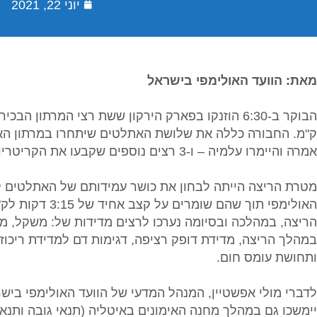
יוני 22, 2021
מאת: הוועד האולימפי בישראל
ק"מ. החבורה כללה את שלושת האתלטים שיתחרו במרתון האול
אמרה והיימרו עלמיה – ו-3 רצים נוספים שקבעו את הקריטריון האולימפי.
מטרת הריצה הייתה לבחון את כושר עמידותם של האתלטים ל
הריצה, במהלכה ובסיומה נערכו לרצים מדידות של: משקל, מ
במהלך הריצה, מדידת דופק רציפה, דגימות דם למדידת ריכו
ותחושת עומס חום.
לדברי מולי אפשטיין, המנהל המדעי של הוועד האולימפי בישר
יימשכו גם במהלך מחנה האימונים באיטליה (תנאי גובה ותנאי