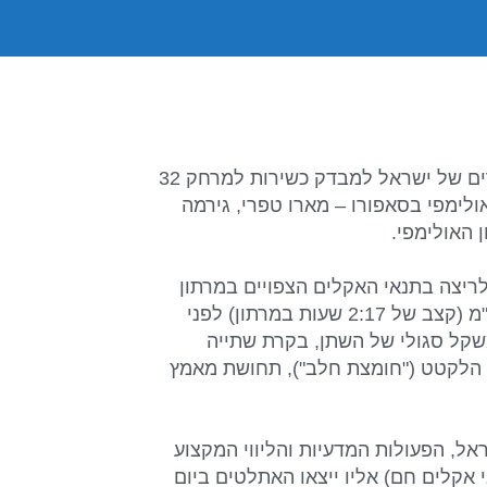
הבוקר ב-6:30 הוזנקו בפארק הירקון ששת רצי המרתון הבכירים של ישראל למבדק כשירות למרחק 32
ימפי בסאפורו – מארו טפרי, גירמה
ריצה בתנאי האקלים הצפויים במרתון
האולימפי תוך שהם שומרים על קצב אחיד של 3:15 דקות לק"מ (קצב של 2:17 שעות במרתון) לפני
שקל סגולי של השתן, בקרת שתייה
ז הלקטט ("חומצת חלב"), תחושת מאמץ
אל, הפעולות המדעיות והליווי המקצוע
 אקלים חם) אליו ייצאו האתלטים ביום