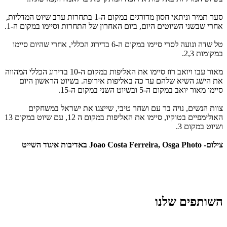
סער תמיר וניתאי חסון מדורגים במקום ה-1 בתחרות ערב שיוט המדליות,
אחרי שבשני השיוטים היום, ביום האחרון של התחרות וסיימו במקום ה-1.
טל שדה ונועה לסרי סיימו במקום ה-6 בדירוג הכללי, אחרי שהיום סיימו
במקומות 2,3.
מאור עבו ויואב רוז סיימו את האליפות במקום ה-10 בדירוג הכללי המהווה
את הישג השיא שלהם עד כה באליפות אירופה. בשיוט הראשון היום
סיימו מאור יואב במקום ה-5 ובשיוט השני במקום ה-15.
צוות הנשים, נויה בר עם ושחר טיבי, שייצגו את ישראל במשחקים
האולימפיים בטוקיו, סיימו את האליפות במקום ה 12, עם שיוט במקום 13
ושיוט במקום 3.
צילום- Joao Costa Ferreira, Osga Photo באדיבות איגוד השייט
השותפים שלנו