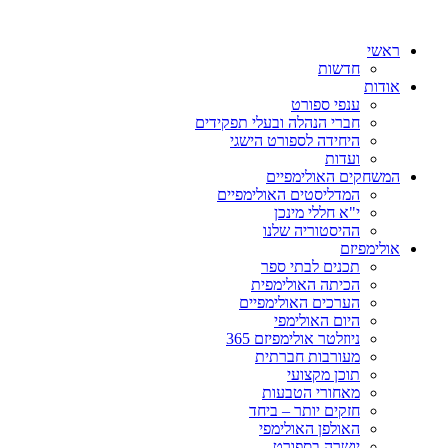
ראשי
חדשות
אודות
ענפי ספורט
חברי הנהלה ובעלי תפקידים
היחידה לספורט הישגי
ועדות
המשחקים האולימפיים
המדליסטים האולימפיים
י"א חללי מינכן
ההיסטוריה שלנו
אולימפיזם
תכנים לבתי ספר
הכיתה האולימפית
הערכים האולימפיים
היום האולימפי
ניוזלטר אולימפיזם 365
מעורבות חברתית
תוכן מקצועי
מאחורי הטבעות
חזקים יותר – ביחד
האולפן האולימפי
יושרה בספורט