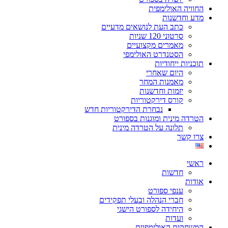
החוויה האולימפית
מדע וחדשנות
כתב העת לנושאים מדעיים
סרטוני 120 שניות
מאמרים מקצועיים
הסטנדרט האולימפי
תוכניות ייחודיות
היום שאחרי
מאמנות המחר
יזמות וחדשנות
קורס דירקטוריות
נבחרת הדירקטוריות חדש
הטרדה מינית ומוגנות בספורט
תלונה על הטרדה מינית
צרו קשר
ראשי
חדשות
אודות
ענפי ספורט
חברי הנהלה ובעלי תפקידים
היחידה לספורט הישגי
ועדות
המשחקים האולימפיים