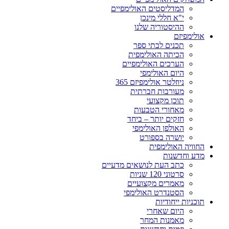
המדליסטים האולימפיים
י"א חללי מינכן
ההיסטוריה שלנו
אולימפיזם
תכנים לבתי ספר
הכיתה האולימפית
הערכים האולימפיים
היום האולימפי
ניוזלטר אולימפיזם 365
מעורבות חברתית
תוכן מקצועי
מאחורי הטבעות
חזקים יותר – ביחד
האולפן האולימפי
יושרה בספורט
החוויה האולימפית
מדע וחדשנות
כתב העת לנושאים מדעיים
סרטוני 120 שניות
מאמרים מקצועיים
הסטנדרט האולימפי
תוכניות ייחודיות
היום שאחרי
מאמנות המחר