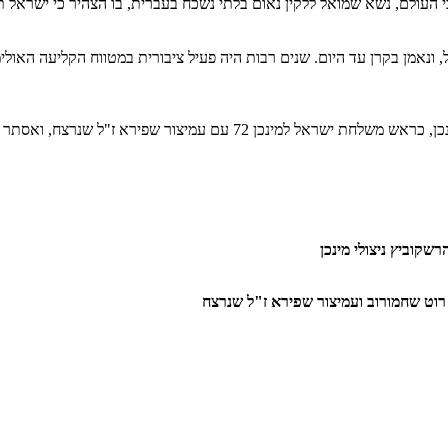
חבי העולם, נשא שמואל ללקין נאום בלתי נשכח בעברית, בו הצהיר כי ישרא
ונאמן בקרן עד היום. שנים רבות היה פעיל ציבורית במטווח הקליעה האולימפי
 ואסתר רוט שחמורוב ובטקס לזכר הי"א של הוועד האולימפי בישראל.
שקוביץ ניצולי מינכן