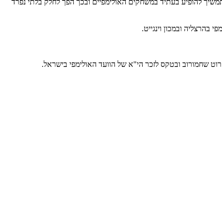
ל תמשיך להופיע בעתיד במשחקים האולימפיים ובכך הפך לחלק בלתי נפרד
 בהרצליה ובמכון וינגייט.