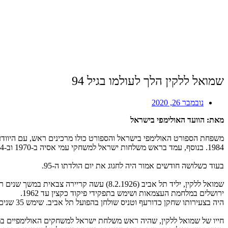
שמואל ללקין הלך לעולמו בגיל 94
נובמבר 26, 2020
מאת: הוועד האולימפי בישראל
1984. בנוסף, עמד בראש משלחות ישראל למשחקי עמי אסיה ב-1970 וב-1974.
בעוד כשלושה חודשים אמור היה לחגוג את יום הולדתו ה-95.
שמואל ללקין, יליד תל אביב (8.2.1926) ע
ירושלים במלחמת העצמאות ושימש בתפקידי פיקוד כקצין עד 1962.
היה בצעירותו שחקן כדורעף וטניס שולחן בהפועל תל אביב. שימש 35 שנים כמנכ"ל ההתאחדות לספורט, בין השנים 1962-1995 והיה לאחת מהדמויות המשפיעות ביותר בספורט בישראל.