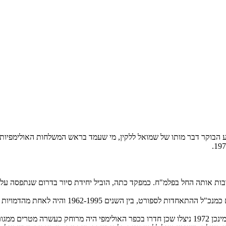
שה קריירה צבאית במשך שנים רבות אותה החל בפלמ"ח. כמפקד כתה, הוביל יחידת סיור בדר