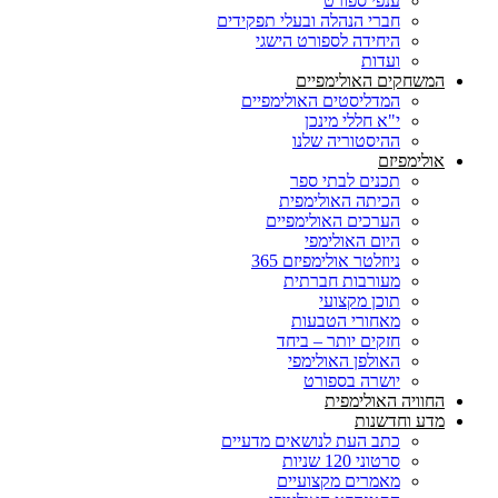
ענפי ספורט
חברי הנהלה ובעלי תפקידים
היחידה לספורט הישגי
ועדות
המשחקים האולימפיים
המדליסטים האולימפיים
י"א חללי מינכן
ההיסטוריה שלנו
אולימפיזם
תכנים לבתי ספר
הכיתה האולימפית
הערכים האולימפיים
היום האולימפי
ניוזלטר אולימפיזם 365
מעורבות חברתית
תוכן מקצועי
מאחורי הטבעות
חזקים יותר – ביחד
האולפן האולימפי
יושרה בספורט
החוויה האולימפית
מדע וחדשנות
כתב העת לנושאים מדעיים
סרטוני 120 שניות
מאמרים מקצועיים