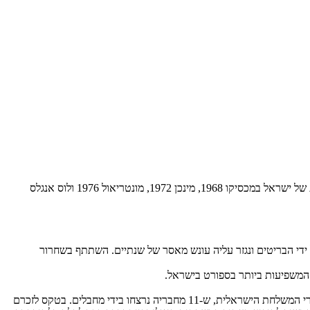
משפחת הספורט האולימפי בישראל והספורט כולו מרכינים ראש, עם היוודע הבוקר דבר מותו של שמואל ללקין, מי שעמד בראש המשלחות האולימפיות של ישראל במכסיקו 1968, מינכן 1972, מונטריאול 1976 ולוס אנגלס
ום שנתפסה על ידי הבריטים ונגזר עליה עונש מאסר של שנתיים. השתתף בשחרור
חייו של שמואל ללקין, שהיה ראש משלחת ישראל למשחקים האולימפיים במינכן 1972 ניצלו שכן חדרו בכפר האולימפי היה מרוחק כעשרה מטרים ממגורי המשלחת הישראלית, ש-11 מחבריה נרצחו בידי מחבלים. בטקס לזכרם