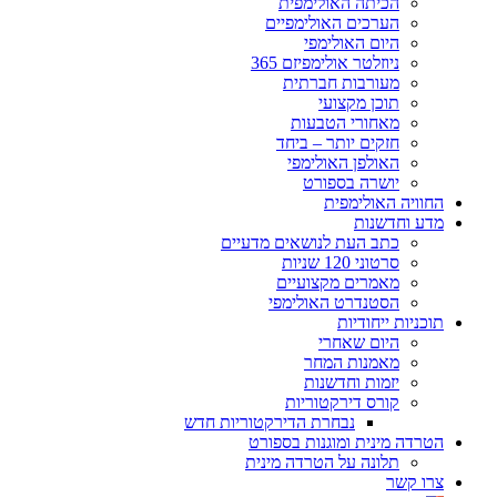
הכיתה האולימפית
הערכים האולימפיים
היום האולימפי
ניוזלטר אולימפיזם 365
מעורבות חברתית
תוכן מקצועי
מאחורי הטבעות
חזקים יותר – ביחד
האולפן האולימפי
יושרה בספורט
החוויה האולימפית
מדע וחדשנות
כתב העת לנושאים מדעיים
סרטוני 120 שניות
מאמרים מקצועיים
הסטנדרט האולימפי
תוכניות ייחודיות
היום שאחרי
מאמנות המחר
יזמות וחדשנות
קורס דירקטוריות
נבחרת הדירקטוריות חדש
הטרדה מינית ומוגנות בספורט
תלונה על הטרדה מינית
צרו קשר