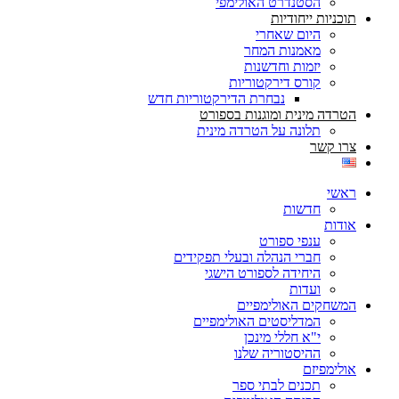
הסטנדרט האולימפי
תוכניות ייחודיות
היום שאחרי
מאמנות המחר
יזמות וחדשנות
קורס דירקטוריות
נבחרת הדירקטוריות חדש
הטרדה מינית ומוגנות בספורט
תלונה על הטרדה מינית
צרו קשר
ראשי
חדשות
אודות
ענפי ספורט
חברי הנהלה ובעלי תפקידים
היחידה לספורט הישגי
ועדות
המשחקים האולימפיים
המדליסטים האולימפיים
י"א חללי מינכן
ההיסטוריה שלנו
אולימפיזם
תכנים לבתי ספר