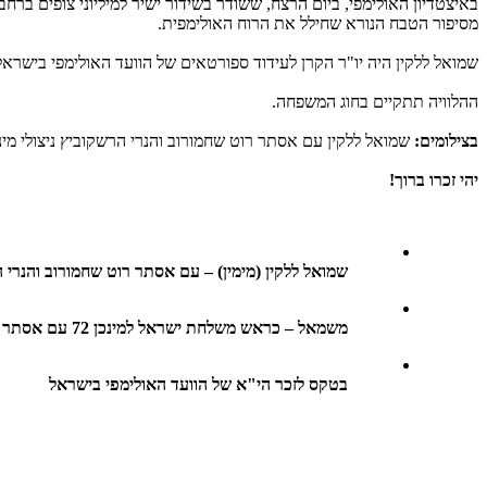
באיצטדיון האולימפי, ביום הרצח, ששודר בשידור ישיר למיליוני צופים בר
מסיפור הטבח הנורא שחילל את הרוח האולימפית.
שמואל ללקין היה יו"ר הקרן לעידוד ספורטאים של הוועד האולימפי בישראל, 
ההלוויה תתקיים בחוג המשפחה.
בצילומים:
שמואל ללקין עם אסתר רוט שחמורוב והנרי הרשקוביץ ניצולי מינכן, כראש משלחת ישראל למינכן 72 עם עמיצור שפירא ז"ל שנרצח,
יהי זכרו ברוך!
שמואל ללקין (מימין) – עם אסתר רוט שחמורוב והנרי הר
משמאל – כראש משלחת ישראל למינכן 72 עם אסתר רוט שחמורוב ועמיצור שפירא ז"ל שנרצח
בטקס לזכר הי"א של הוועד האולימפי בישראל