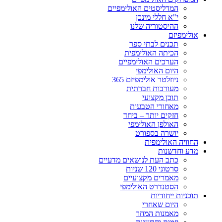
המדליסטים האולימפיים
י"א חללי מינכן
ההיסטוריה שלנו
אולימפיזם
תכנים לבתי ספר
הכיתה האולימפית
הערכים האולימפיים
היום האולימפי
ניוזלטר אולימפיזם 365
מעורבות חברתית
תוכן מקצועי
מאחורי הטבעות
חזקים יותר – ביחד
האולפן האולימפי
יושרה בספורט
החוויה האולימפית
מדע וחדשנות
כתב העת לנושאים מדעיים
סרטוני 120 שניות
מאמרים מקצועיים
הסטנדרט האולימפי
תוכניות ייחודיות
היום שאחרי
מאמנות המחר