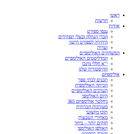
ראשי
חדשות
אודות
ענפי ספורט
חברי הנהלה ובעלי תפקידים
היחידה לספורט הישגי
ועדות
המשחקים האולימפיים
המדליסטים האולימפיים
י"א חללי מינכן
ההיסטוריה שלנו
אולימפיזם
תכנים לבתי ספר
הכיתה האולימפית
הערכים האולימפיים
היום האולימפי
ניוזלטר אולימפיזם 365
מעורבות חברתית
תוכן מקצועי
מאחורי הטבעות
חזקים יותר – ביחד
האולפן האולימפי
יושרה בספורט