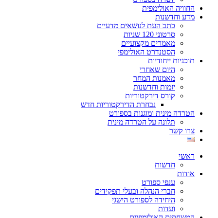
החוויה האולימפית
מדע וחדשנות
כתב העת לנושאים מדעיים
סרטוני 120 שניות
מאמרים מקצועיים
הסטנדרט האולימפי
תוכניות ייחודיות
היום שאחרי
מאמנות המחר
יזמות וחדשנות
קורס דירקטוריות
נבחרת הדירקטוריות חדש
הטרדה מינית ומוגנות בספורט
תלונה על הטרדה מינית
צרו קשר
ראשי
חדשות
אודות
ענפי ספורט
חברי הנהלה ובעלי תפקידים
היחידה לספורט הישגי
ועדות
המשחקים האולימפיים