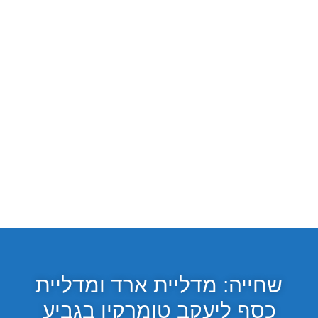
שחייה: מדליית ארד ומדליית
כסף ליעקב טומרקין בגביע