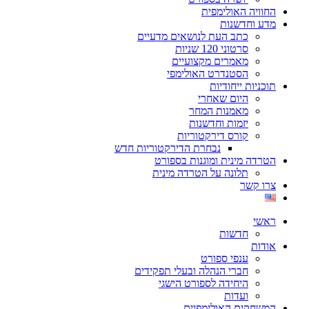
החוויה האולימפית
מדע וחדשנות
כתב העת לנושאים מדעיים
סרטוני 120 שניות
מאמרים מקצועיים
הסטנדרט האולימפי
תוכניות ייחודיות
היום שאחרי
מאמנות המחר
יזמות וחדשנות
קורס דירקטוריות
נבחרת הדירקטוריות חדש
הטרדה מינית ומוגנות בספורט
תלונה על הטרדה מינית
צרו קשר
ראשי
חדשות
אודות
ענפי ספורט
חברי הנהלה ובעלי תפקידים
היחידה לספורט הישגי
ועדות
המשחקים האולימפיים