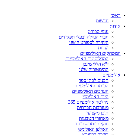
ראשי
חדשות
אודות
ענפי ספורט
חברי הנהלה ובעלי תפקידים
היחידה לספורט הישגי
ועדות
המשחקים האולימפיים
המדליסטים האולימפיים
י"א חללי מינכן
ההיסטוריה שלנו
אולימפיזם
תכנים לבתי ספר
הכיתה האולימפית
הערכים האולימפיים
היום האולימפי
ניוזלטר אולימפיזם 365
מעורבות חברתית
תוכן מקצועי
מאחורי הטבעות
חזקים יותר – ביחד
האולפן האולימפי
יושרה בספורט