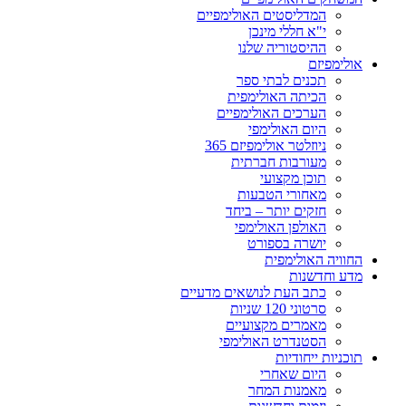
המדליסטים האולימפיים
י"א חללי מינכן
ההיסטוריה שלנו
אולימפיזם
תכנים לבתי ספר
הכיתה האולימפית
הערכים האולימפיים
היום האולימפי
ניוזלטר אולימפיזם 365
מעורבות חברתית
תוכן מקצועי
מאחורי הטבעות
חזקים יותר – ביחד
האולפן האולימפי
יושרה בספורט
החוויה האולימפית
מדע וחדשנות
כתב העת לנושאים מדעיים
סרטוני 120 שניות
מאמרים מקצועיים
הסטנדרט האולימפי
תוכניות ייחודיות
היום שאחרי
מאמנות המחר