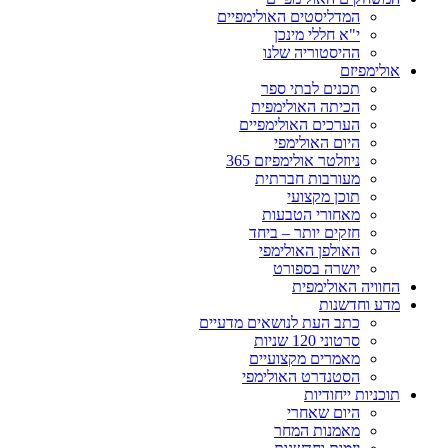
המדליסטים האולימפיים
י"א חללי מינכן
ההיסטוריה שלנו
אולימפיזם
תכנים לבתי ספר
הכיתה האולימפית
הערכים האולימפיים
היום האולימפי
ניוזלטר אולימפיזם 365
מעורבות חברתית
תוכן מקצועי
מאחורי הטבעות
חזקים יותר – ביחד
האולפן האולימפי
יושרה בספורט
החוויה האולימפית
מדע וחדשנות
כתב העת לנושאים מדעיים
סרטוני 120 שניות
מאמרים מקצועיים
הסטנדרט האולימפי
תוכניות ייחודיות
היום שאחרי
מאמנות המחר