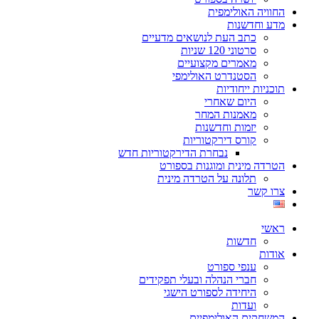
החוויה האולימפית
מדע וחדשנות
כתב העת לנושאים מדעיים
סרטוני 120 שניות
מאמרים מקצועיים
הסטנדרט האולימפי
תוכניות ייחודיות
היום שאחרי
מאמנות המחר
יזמות וחדשנות
קורס דירקטוריות
נבחרת הדירקטוריות חדש
הטרדה מינית ומוגנות בספורט
תלונה על הטרדה מינית
צרו קשר
ראשי
חדשות
אודות
ענפי ספורט
חברי הנהלה ובעלי תפקידים
היחידה לספורט הישגי
ועדות
המשחקים האולימפיים