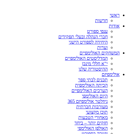
ראשי
חדשות
אודות
ענפי ספורט
חברי הנהלה ובעלי תפקידים
היחידה לספורט הישגי
ועדות
המשחקים האולימפיים
המדליסטים האולימפיים
י"א חללי מינכן
ההיסטוריה שלנו
אולימפיזם
תכנים לבתי ספר
הכיתה האולימפית
הערכים האולימפיים
היום האולימפי
ניוזלטר אולימפיזם 365
מעורבות חברתית
תוכן מקצועי
מאחורי הטבעות
חזקים יותר – ביחד
האולפן האולימפי
יושרה בספורט