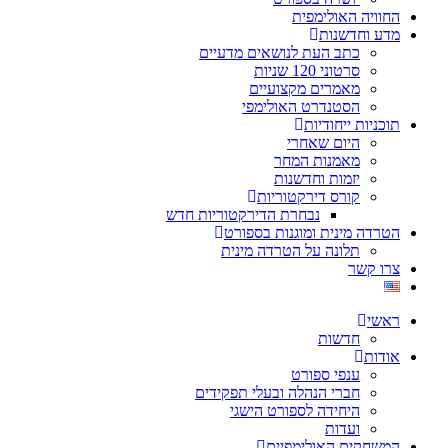
החוויה האולימפית
מדע וחדשנות
כתב העת לנושאים מדעיים
סרטוני 120 שניות
מאמרים מקצועיים
הסטנדרט האולימפי
תוכניות ייחודיות
היום שאחרי
מאמנות המחר
יזמות וחדשנות
קורס דירקטוריות
נבחרת הדירקטוריות חדש
הטרדה מינית ומוגנות בספורט
תלונה על הטרדה מינית
צרו קשר
ראשי
חדשות
אודות
ענפי ספורט
חברי הנהלה ובעלי תפקידים
היחידה לספורט הישגי
ועדות
המשחקים האולימפיים