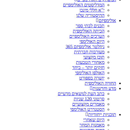
המדליסטים האולימפיים
י"א חללי מינכן
ההיסטוריה שלנו
אולימפיזם
תכנים לבתי ספר
הכיתה האולימפית
הערכים האולימפיים
היום האולימפי
ניוזלטר אולימפיזם 365
מעורבות חברתית
תוכן מקצועי
מאחורי הטבעות
חזקים יותר – ביחד
האולפן האולימפי
יושרה בספורט
החוויה האולימפית
מדע וחדשנות
כתב העת לנושאים מדעיים
סרטוני 120 שניות
מאמרים מקצועיים
הסטנדרט האולימפי
תוכניות ייחודיות
היום שאחרי
מאמנות המחר