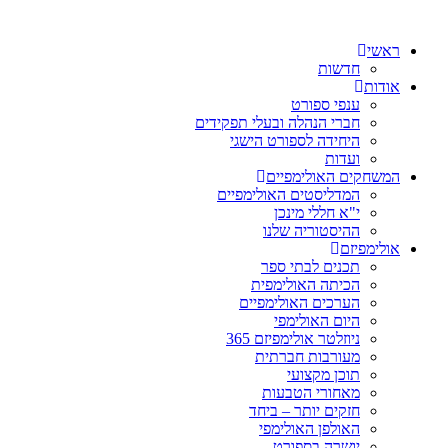
ראשי
חדשות
אודות
ענפי ספורט
חברי הנהלה ובעלי תפקידים
היחידה לספורט הישגי
ועדות
המשחקים האולימפיים
המדליסטים האולימפיים
י"א חללי מינכן
ההיסטוריה שלנו
אולימפיזם
תכנים לבתי ספר
הכיתה האולימפית
הערכים האולימפיים
היום האולימפי
ניוזלטר אולימפיזם 365
מעורבות חברתית
תוכן מקצועי
מאחורי הטבעות
חזקים יותר – ביחד
האולפן האולימפי
יושרה בספורט