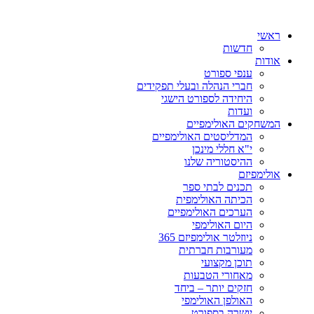
ראשי
חדשות
אודות
ענפי ספורט
חברי הנהלה ובעלי תפקידים
היחידה לספורט הישגי
ועדות
המשחקים האולימפיים
המדליסטים האולימפיים
י"א חללי מינכן
ההיסטוריה שלנו
אולימפיזם
תכנים לבתי ספר
הכיתה האולימפית
הערכים האולימפיים
היום האולימפי
ניוזלטר אולימפיזם 365
מעורבות חברתית
תוכן מקצועי
מאחורי הטבעות
חזקים יותר – ביחד
האולפן האולימפי
יושרה בספורט