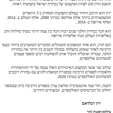
והאנס הורן מונו לצוות המקצועי של נבחרת ישראל בקפיצות ראווה.
ירון הוא הרוכב היחיד בעולם הקפיצות המחזיק ב 3 התארים
המשמעותיים ביותר אלוף אולימפי בסידני 2000, אלוף העולם ב- 2014
ואלוף אירופה ב- 2016 .
הוא חבר נבחרת הולנד שנים רבות וזכה בין עמה היתר בשתי מדליות זהב
באליפויות העולם ושתי אליפויות אירופה .
הנס הורן, הוא אחד המאמנים והמנהלים המוכרים והמוערכים ביותר בענף
הרכיבה לאחר שאימן בהצלחה במהלך השנים בין היתר את נבחרות
הולנד, שבדיה ואיטליה והוביל אותן לניצחונות רבים ומספר פעמים
למשחקים אולימפיים.
שילוב שני אנשי המקצוע האיכותיים האלו נעשה על ידי ההתאחדות
הלאומית לספורט הרכיבה במסגרת המאמץ להגיע עם נבחרת רוכבים
למשחקים האולימפיים בטוקיו 2020.
השנה, זוהי שנה אינטנסיבית ומלאת עניין בספורט הרכיבה כיוון שבסופה
יחולקו כל הכרטיסים האולימפיים, קבוצתיים ויחידים .
ירון דבלדאם
צילום:יפעת זהר