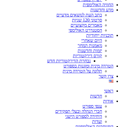
החוויה האולימפית
מדע וחדשנות
כתב העת לנושאים מדעיים
סרטוני 120 שניות
מאמרים מקצועיים
הסטנדרט האולימפי
תוכניות ייחודיות
היום שאחרי
מאמנות המחר
יזמות וחדשנות
קורס דירקטוריות
נבחרת הדירקטוריות חדש
הטרדה מינית ומוגנות בספורט
תלונה על הטרדה מינית
צרו קשר
ראשי
חדשות
אודות
ענפי ספורט
חברי הנהלה ובעלי תפקידים
היחידה לספורט הישגי
ועדות
המשחקים האולימפיים