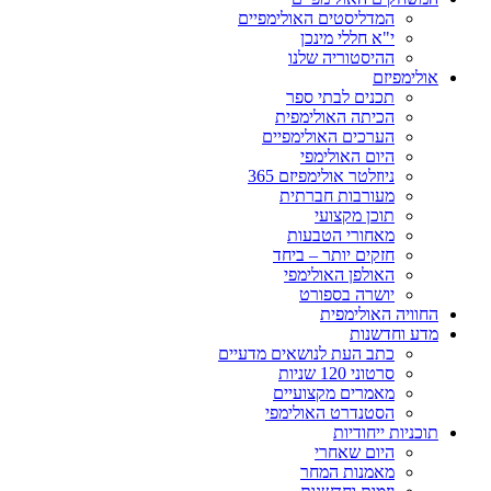
המדליסטים האולימפיים
י"א חללי מינכן
ההיסטוריה שלנו
אולימפיזם
תכנים לבתי ספר
הכיתה האולימפית
הערכים האולימפיים
היום האולימפי
ניוזלטר אולימפיזם 365
מעורבות חברתית
תוכן מקצועי
מאחורי הטבעות
חזקים יותר – ביחד
האולפן האולימפי
יושרה בספורט
החוויה האולימפית
מדע וחדשנות
כתב העת לנושאים מדעיים
סרטוני 120 שניות
מאמרים מקצועיים
הסטנדרט האולימפי
תוכניות ייחודיות
היום שאחרי
מאמנות המחר