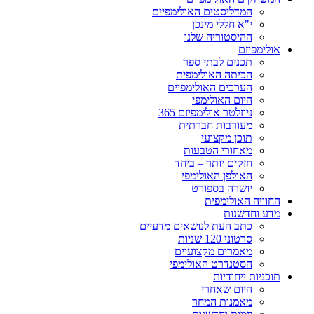
המדליסטים האולימפיים
י"א חללי מינכן
ההיסטוריה שלנו
אולימפיזם
תכנים לבתי ספר
הכיתה האולימפית
הערכים האולימפיים
היום האולימפי
ניוזלטר אולימפיזם 365
מעורבות חברתית
תוכן מקצועי
מאחורי הטבעות
חזקים יותר – ביחד
האולפן האולימפי
יושרה בספורט
החוויה האולימפית
מדע וחדשנות
כתב העת לנושאים מדעיים
סרטוני 120 שניות
מאמרים מקצועיים
הסטנדרט האולימפי
תוכניות ייחודיות
היום שאחרי
מאמנות המחר