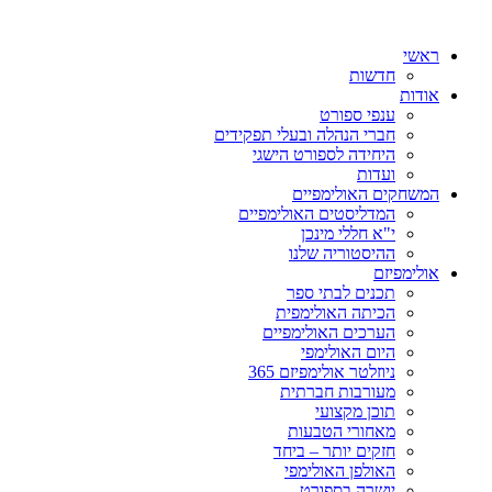
ראשי
חדשות
אודות
ענפי ספורט
חברי הנהלה ובעלי תפקידים
היחידה לספורט הישגי
ועדות
המשחקים האולימפיים
המדליסטים האולימפיים
י"א חללי מינכן
ההיסטוריה שלנו
אולימפיזם
תכנים לבתי ספר
הכיתה האולימפית
הערכים האולימפיים
היום האולימפי
ניוזלטר אולימפיזם 365
מעורבות חברתית
תוכן מקצועי
מאחורי הטבעות
חזקים יותר – ביחד
האולפן האולימפי
יושרה בספורט