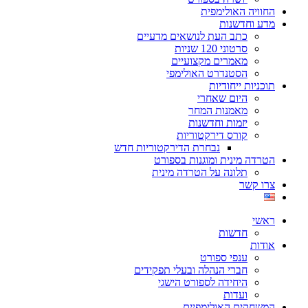
החוויה האולימפית
מדע וחדשנות
כתב העת לנושאים מדעיים
סרטוני 120 שניות
מאמרים מקצועיים
הסטנדרט האולימפי
תוכניות ייחודיות
היום שאחרי
מאמנות המחר
יזמות וחדשנות
קורס דירקטוריות
נבחרת הדירקטוריות חדש
הטרדה מינית ומוגנות בספורט
תלונה על הטרדה מינית
צרו קשר
ראשי
חדשות
אודות
ענפי ספורט
חברי הנהלה ובעלי תפקידים
היחידה לספורט הישגי
ועדות
המשחקים האולימפיים