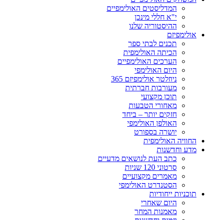
המדליסטים האולימפיים
י"א חללי מינכן
ההיסטוריה שלנו
אולימפיזם
תכנים לבתי ספר
הכיתה האולימפית
הערכים האולימפיים
היום האולימפי
ניוזלטר אולימפיזם 365
מעורבות חברתית
תוכן מקצועי
מאחורי הטבעות
חזקים יותר – ביחד
האולפן האולימפי
יושרה בספורט
החוויה האולימפית
מדע וחדשנות
כתב העת לנושאים מדעיים
סרטוני 120 שניות
מאמרים מקצועיים
הסטנדרט האולימפי
תוכניות ייחודיות
היום שאחרי
מאמנות המחר