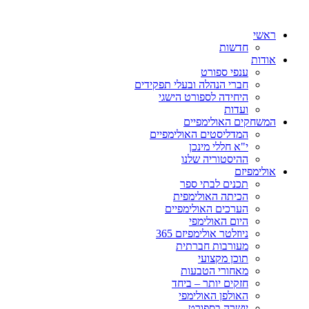
ראשי
חדשות
אודות
ענפי ספורט
חברי הנהלה ובעלי תפקידים
היחידה לספורט הישגי
ועדות
המשחקים האולימפיים
המדליסטים האולימפיים
י"א חללי מינכן
ההיסטוריה שלנו
אולימפיזם
תכנים לבתי ספר
הכיתה האולימפית
הערכים האולימפיים
היום האולימפי
ניוזלטר אולימפיזם 365
מעורבות חברתית
תוכן מקצועי
מאחורי הטבעות
חזקים יותר – ביחד
האולפן האולימפי
יושרה בספורט