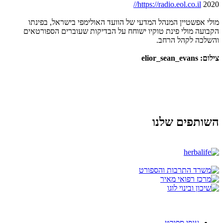
https://radio.eol.co.il//
2020
מולי אפשטיין המנהל המדעי של הוועד האולימפי בישראל, בפינתו
הקבועה מולי פינת טוקיו ישוחח על הבדיקות שעוברים הספורטאים
והשלכה לקהל הרחב.
צילום: elior_sean_evans
השותפים שלנו
ענפי ספורט