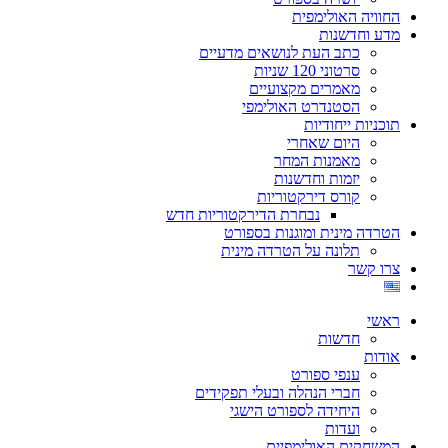
החוויה האולימפית
מדע וחדשנות
כתב העת לנושאים מדעיים
סרטוני 120 שניות
מאמרים מקצועיים
הסטנדרט האולימפי
תוכניות ייחודיות
היום שאחרי
מאמנות המחר
יזמות וחדשנות
קורס דירקטוריות
נבחרת הדירקטוריות חדש
הטרדה מינית ומוגנות בספורט
תלונה על הטרדה מינית
צרו קשר
ראשי
חדשות
אודות
ענפי ספורט
חברי הנהלה ובעלי תפקידים
היחידה לספורט הישגי
ועדות
המשחקים האולימפיים