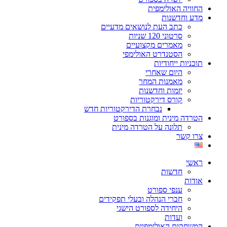
החוויה האולימפית
מדע וחדשנות
כתב העת לנושאים מדעיים
סרטוני 120 שניות
מאמרים מקצועיים
הסטנדרט האולימפי
תוכניות ייחודיות
היום שאחרי
מאמנות המחר
יזמות וחדשנות
קורס דירקטוריות
נבחרת הדירקטוריות חדש
הטרדה מינית ומוגנות בספורט
תלונה על הטרדה מינית
צרו קשר
ראשי
חדשות
אודות
ענפי ספורט
חברי הנהלה ובעלי תפקידים
היחידה לספורט הישגי
ועדות
המשחקים האולימפיים