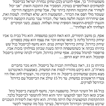
משמעותית" כך, אסף לוונגרט (22) שחקן נבחרת ישראל בבייסבול
למשחקים האולימפיים בטוקיו, המסביר את התובנה הזאת: "אני יכול
לשחרר את החבטה החזקה ביותר שלי, אבל שחקן הקבוצה היריבה
שעומד מולי תפס את הכדור.. המשמעות היא, שלא הצלחתי. לעומת זאת,
אם שיחררתי חבטה חלשה מאד שלי, הכדור עבר בהגנת הקבוצה היריבה
והגעתי לבסיס-התוצאה הסופית שווה הצלחה. בעצם, בשני המקרים
הצלחתי ולא הצלחתי"…
אסף, בן מושב תימורים, הוא האח הקטן במשפחה. הוא גדל בבית בו אביו
שיחק כדורגל בליגה ב' ומאז שהוא זוכר את עצמו הוא עסק בספורט.
שיחק כדורגל, שיחק כדורסל ושיחק טניס. הוא נחשף לבייסבול בגיל שש
בהיותו בכתה א' כשהמשפחה היתה בשנת שבתון במילווקי בזכות אביו,
פרופסור למינהל עסקים. אסף שיחק כדורגל, וחבריו לכתה שיחקו בייסבול
ופוטבול. הוא היה יוצא הדופן….
בהיותו בן 11, ראה בטלוויזיה תכנית על בייסבול, והוא נזכר בחברים
מארה"ב. הוא ביקש מהוריו לנסות את המשחק. באמצעות האינטרנט
מצא מקום שמשחקים בייסבול. זה היה בקיבוץ גזר, הצטרף לחוג ואלו היו
צעדיו הראשונים במשחק. עד גיל 15 שילב את הבייסבול עם כדורגל
וכדורסל לפרקים.
בגיל 16 חל השינוי הגדול. בהשפעת חבר, נחשף לקבוצת בייסבול בתל
אביב ומאז הכל הפך למקצועי יותר והוא החל להתמסר לבייסבול בלבד.
ההתקדמות המקצועית שלו היתה מהירה. הוא זוקף זאת ליסודות הטכניים
שרכש במשחקי הכדורגל והכדורסל, בעיקר בכל מה שקשור לקשר