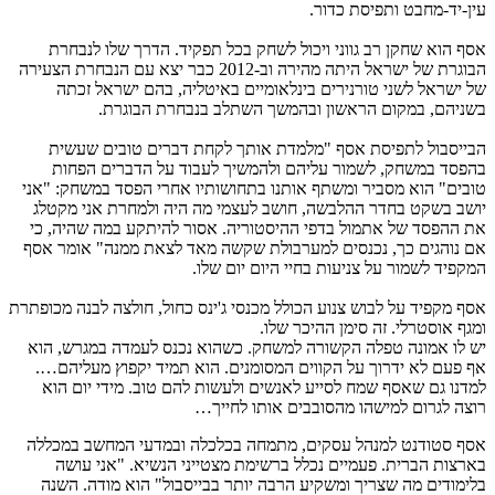
עין-יד-מחבט ותפיסת כדור.
אסף הוא שחקן רב גווני ויכול לשחק בכל תפקיד. הדרך שלו לנבחרת
הבוגרת של ישראל היתה מהירה וב-2012 כבר יצא עם הנבחרת הצעירה
של ישראל לשני טורנירים בינלאומיים באיטליה, בהם ישראל זכתה
בשניהם, במקום הראשון ובהמשך השתלב בנבחרת הבוגרת.
הבייסבול לתפיסת אסף "מלמדת אותך לקחת דברים טובים שעשית
בהפסד במשחק, לשמור עליהם ולהמשיך לעבוד על הדברים הפחות
טובים" הוא מסביר ומשתף אותנו בתחושותיו אחרי הפסד במשחק: "אני
יושב בשקט בחדר ההלבשה, חושב לעצמי מה היה ולמחרת אני מקטלג
את ההפסד של אתמול בדפי ההיסטוריה. אסור להיתקע במה שהיה, כי
אם נוהגים כך, נכנסים למערבולת שקשה מאד לצאת ממנה" אומר אסף
המקפיד לשמור על צניעות בחיי היום יום שלו.
אסף מקפיד על לבוש צנוע הכולל מכנסי ג'ינס כחול, חולצה לבנה מכופתרת
ומגף אוסטרלי. זה סימן ההיכר שלו.
יש לו אמונה טפלה הקשורה למשחק. כשהוא נכנס לעמדה במגרש, הוא
אף פעם לא ידרוך על הקווים המסומנים. הוא תמיד יקפוץ מעליהם….
למדנו גם שאסף שמח לסייע לאנשים ולעשות להם טוב. מידי יום הוא
רוצה לגרום למישהו מהסובבים אותו לחייך…
אסף סטודנט למנהל עסקים, מתמחה בכלכלה ובמדעי המחשב במכללה
בארצות הברית. פעמיים נכלל ברשימת מצטייני הנשיא. "אני עושה
בלימודים מה שצריך ומשקיע הרבה יותר בבייסבול" הוא מודה. השנה