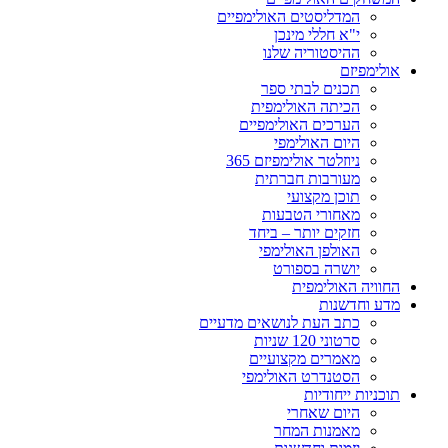
המדליסטים האולימפיים
י"א חללי מינכן
ההיסטוריה שלנו
אולימפיזם
תכנים לבתי ספר
הכיתה האולימפית
הערכים האולימפיים
היום האולימפי
ניוזלטר אולימפיזם 365
מעורבות חברתית
תוכן מקצועי
מאחורי הטבעות
חזקים יותר – ביחד
האולפן האולימפי
יושרה בספורט
החוויה האולימפית
מדע וחדשנות
כתב העת לנושאים מדעיים
סרטוני 120 שניות
מאמרים מקצועיים
הסטנדרט האולימפי
תוכניות ייחודיות
היום שאחרי
מאמנות המחר