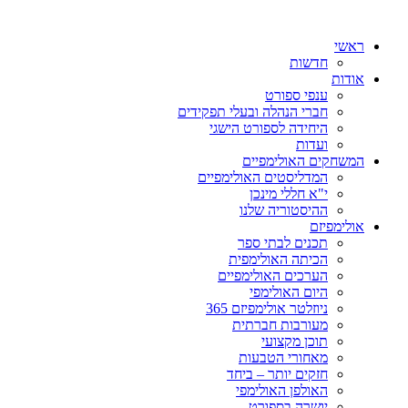
ראשי
חדשות
אודות
ענפי ספורט
חברי הנהלה ובעלי תפקידים
היחידה לספורט הישגי
ועדות
המשחקים האולימפיים
המדליסטים האולימפיים
י"א חללי מינכן
ההיסטוריה שלנו
אולימפיזם
תכנים לבתי ספר
הכיתה האולימפית
הערכים האולימפיים
היום האולימפי
ניוזלטר אולימפיזם 365
מעורבות חברתית
תוכן מקצועי
מאחורי הטבעות
חזקים יותר – ביחד
האולפן האולימפי
יושרה בספורט