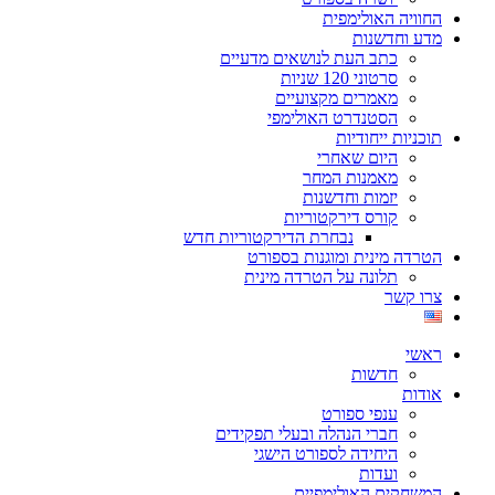
החוויה האולימפית
מדע וחדשנות
כתב העת לנושאים מדעיים
סרטוני 120 שניות
מאמרים מקצועיים
הסטנדרט האולימפי
תוכניות ייחודיות
היום שאחרי
מאמנות המחר
יזמות וחדשנות
קורס דירקטוריות
נבחרת הדירקטוריות חדש
הטרדה מינית ומוגנות בספורט
תלונה על הטרדה מינית
צרו קשר
ראשי
חדשות
אודות
ענפי ספורט
חברי הנהלה ובעלי תפקידים
היחידה לספורט הישגי
ועדות
המשחקים האולימפיים