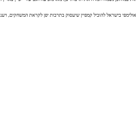
202, הציעה הגב' צורי-פיין לוועד האולימפי בישראל להוביל קמפיין שיעסוק בתרבות יפן לק