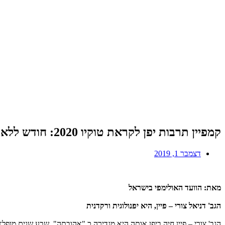
קמפיין תרבות יפן לקראת טוקיו 2020: חודש ללא אלים
דצמבר 1, 2019
מאת: הוועד האולימפי בישראל
הגב' דניאל צורי – פיין, היא יפנולוגית ורקדנית
הגב' צורי – פיין חיה ביפן אותה היא מגדירה כ "אהובתה", שבע שנים מופל