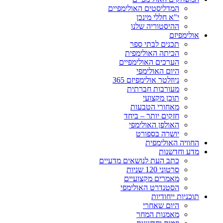
המדליסטים האולימפיים
י"א חללי מינכן
ההיסטוריה שלנו
אולימפיזם
תכנים לבתי ספר
הכיתה האולימפית
הערכים האולימפיים
היום האולימפי
ניוזלטר אולימפיזם 365
מעורבות חברתית
תוכן מקצועי
מאחורי הטבעות
חזקים יותר – ביחד
האולפן האולימפי
יושרה בספורט
החוויה האולימפית
מדע וחדשנות
כתב העת לנושאים מדעיים
סרטוני 120 שניות
מאמרים מקצועיים
הסטנדרט האולימפי
תוכניות ייחודיות
היום שאחרי
מאמנות המחר