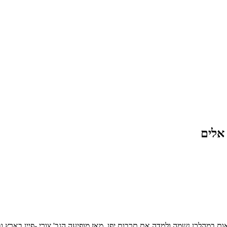
אות במהלכן נשמה ולמדה את תרבות יפן. מאז מופיעה הגב' צורי -פיין בארץ