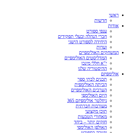
ראשי
חדשות
אודות
ענפי ספורט
חברי הנהלה ובעלי תפקידים
היחידה לספורט הישגי
ועדות
המשחקים האולימפיים
המדליסטים האולימפיים
י"א חללי מינכן
ההיסטוריה שלנו
אולימפיזם
תכנים לבתי ספר
הכיתה האולימפית
הערכים האולימפיים
היום האולימפי
ניוזלטר אולימפיזם 365
מעורבות חברתית
תוכן מקצועי
מאחורי הטבעות
חזקים יותר – ביחד
האולפן האולימפי
יושרה בספורט