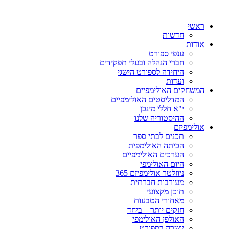
ראשי
חדשות
אודות
ענפי ספורט
חברי הנהלה ובעלי תפקידים
היחידה לספורט הישגי
ועדות
המשחקים האולימפיים
המדליסטים האולימפיים
י"א חללי מינכן
ההיסטוריה שלנו
אולימפיזם
תכנים לבתי ספר
הכיתה האולימפית
הערכים האולימפיים
היום האולימפי
ניוזלטר אולימפיזם 365
מעורבות חברתית
תוכן מקצועי
מאחורי הטבעות
חזקים יותר – ביחד
האולפן האולימפי
יושרה בספורט