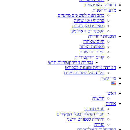
החוויה האולימפית
מדע וחדשנות
כתב העת לנושאים מדעיים
סרטוני 120 שניות
מאמרים מקצועיים
הסטנדרט האולימפי
תוכניות ייחודיות
היום שאחרי
מאמנות המחר
יזמות וחדשנות
קורס דירקטוריות
נבחרת הדירקטוריות חדש
הטרדה מינית ומוגנות בספורט
תלונה על הטרדה מינית
צרו קשר
ראשי
חדשות
אודות
ענפי ספורט
חברי הנהלה ובעלי תפקידים
היחידה לספורט הישגי
ועדות
המשחקים האולימפיים