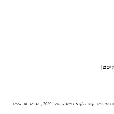
הוועד האולימפי הבינלאומי הפך את החלטת התאחדות הקליעה הבינלאומית, לשלול בצורה גורפת את מעמד התחרות המתקיימת בניו דלהי, הודו' כתחרות המעניקה קווטה לקראת משחקי טוקיו 2020 , והגבילה את שלילת