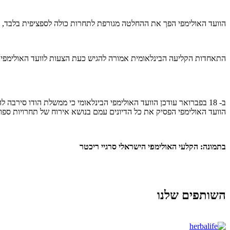
הוועד האולימפי הפך את ההחלטה מגורפת לתחרות כולה לספציפית בלבד, וזאת כדי לא לפגוע בשאר 500 האתלטים מ- 61 מדינות המשתתפים בתחרות שה
התאחדות הקליעה הבינלאומית אמורה להגיש כעת הצעות לוועד האולימפי הבינלאומי, כיצד לקבוע
ב- 18 בפברואר עודכן הוועד האולימפי הבינלאומי כי ממשלת הודו סיר
הוועד האולימפי הפסיק את כל הדיונים עמם בנושא אירוח של תחרויות ספ
בתמונה: הקלעי האולימפי הישראלי סרגיי ריכטר
השותפים שלנו