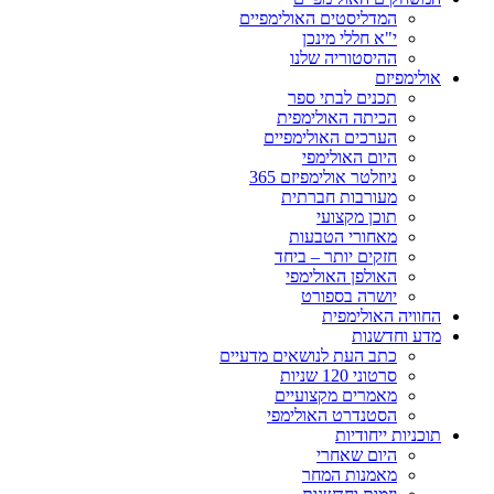
המדליסטים האולימפיים
י"א חללי מינכן
ההיסטוריה שלנו
אולימפיזם
תכנים לבתי ספר
הכיתה האולימפית
הערכים האולימפיים
היום האולימפי
ניוזלטר אולימפיזם 365
מעורבות חברתית
תוכן מקצועי
מאחורי הטבעות
חזקים יותר – ביחד
האולפן האולימפי
יושרה בספורט
החוויה האולימפית
מדע וחדשנות
כתב העת לנושאים מדעיים
סרטוני 120 שניות
מאמרים מקצועיים
הסטנדרט האולימפי
תוכניות ייחודיות
היום שאחרי
מאמנות המחר