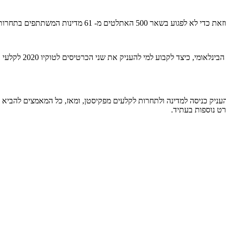
יא כאמור – תחרות קריטריון למשחקים האולימפיים.
 למי להעניק את שני הכרטיסים לטוקיו 2020 לקלעי רובה האוויר ל- 25 מטרים.
בה להעניק כניסה למדינה ולתחרות לקלעים מפקיסטן, ומאז, כל המאמצים להב
ורט נוספות בעתיד.