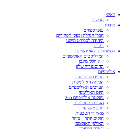
ראשי
חדשות
אודות
ענפי ספורט
חברי הנהלה ובעלי תפקידים
היחידה לספורט הישגי
ועדות
המשחקים האולימפיים
המדליסטים האולימפיים
י"א חללי מינכן
ההיסטוריה שלנו
אולימפיזם
תכנים לבתי ספר
הכיתה האולימפית
הערכים האולימפיים
היום האולימפי
ניוזלטר אולימפיזם 365
מעורבות חברתית
תוכן מקצועי
מאחורי הטבעות
חזקים יותר – ביחד
האולפן האולימפי
יושרה בספורט