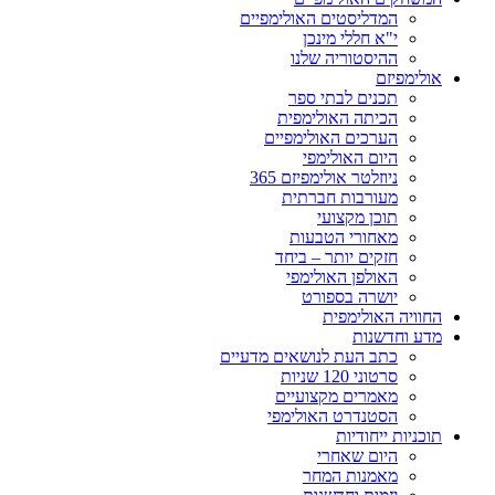
המדליסטים האולימפיים
י"א חללי מינכן
ההיסטוריה שלנו
אולימפיזם
תכנים לבתי ספר
הכיתה האולימפית
הערכים האולימפיים
היום האולימפי
ניוזלטר אולימפיזם 365
מעורבות חברתית
תוכן מקצועי
מאחורי הטבעות
חזקים יותר – ביחד
האולפן האולימפי
יושרה בספורט
החוויה האולימפית
מדע וחדשנות
כתב העת לנושאים מדעיים
סרטוני 120 שניות
מאמרים מקצועיים
הסטנדרט האולימפי
תוכניות ייחודיות
היום שאחרי
מאמנות המחר