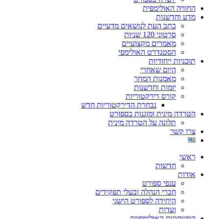
החוויה האולימפית
מדע וחדשנות
כתב העת לנושאים מדעיים
סרטוני 120 שניות
מאמרים מקצועיים
הסטנדרט האולימפי
תוכניות ייחודיות
היום שאחרי
מאמנות המחר
יזמות וחדשנות
קורס דירקטוריות
נבחרת הדירקטוריות חדש
הטרדה מינית ומוגנות בספורט
תלונה על הטרדה מינית
צרו קשר
ראשי
חדשות
אודות
ענפי ספורט
חברי הנהלה ובעלי תפקידים
היחידה לספורט הישגי
ועדות
המשחקים האולימפיים