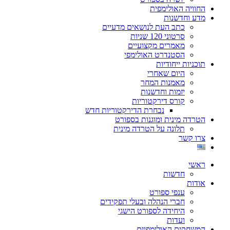
החוויה האולימפית
מדע וחדשנות
כתב העת לנושאים מדעיים
סרטוני 120 שניות
מאמרים מקצועיים
הסטנדרט האולימפי
תוכניות ייחודיות
היום שאחרי
מאמנות המחר
יזמות וחדשנות
קורס דירקטוריות
נבחרת הדירקטוריות חדש
הטרדה מינית ומוגנות בספורט
תלונה על הטרדה מינית
צרו קשר
ראשי
חדשות
אודות
ענפי ספורט
חברי הנהלה ובעלי תפקידים
היחידה לספורט הישגי
ועדות
המשחקים האולימפיים