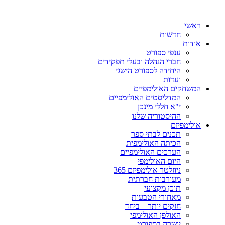
ראשי
חדשות
אודות
ענפי ספורט
חברי הנהלה ובעלי תפקידים
היחידה לספורט הישגי
ועדות
המשחקים האולימפיים
המדליסטים האולימפיים
י"א חללי מינכן
ההיסטוריה שלנו
אולימפיזם
תכנים לבתי ספר
הכיתה האולימפית
הערכים האולימפיים
היום האולימפי
ניוזלטר אולימפיזם 365
מעורבות חברתית
תוכן מקצועי
מאחורי הטבעות
חזקים יותר – ביחד
האולפן האולימפי
יושרה בספורט