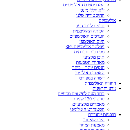
המדליסטים האולימפיים
י"א חללי מינכן
ההיסטוריה שלנו
אולימפיזם
תכנים לבתי ספר
הכיתה האולימפית
הערכים האולימפיים
היום האולימפי
ניוזלטר אולימפיזם 365
מעורבות חברתית
תוכן מקצועי
מאחורי הטבעות
חזקים יותר – ביחד
האולפן האולימפי
יושרה בספורט
החוויה האולימפית
מדע וחדשנות
כתב העת לנושאים מדעיים
סרטוני 120 שניות
מאמרים מקצועיים
הסטנדרט האולימפי
תוכניות ייחודיות
היום שאחרי
מאמנות המחר