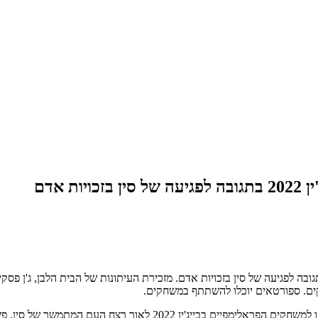
 אדם
י ממשל ארצות הברית לא ישתתפו במשחקי החורף של בייג'ין 2022 בתגובה לפגיעה של סין בזכויות אדם. מזכירת ה
ים. ספורטאים יוכלו להשתתף במשחקים.
"ממשל ביידן לא ישלח שום נציגות דיפלומטית או רשמית למשחקי החורף או