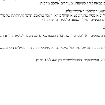
 במאה אחוז כשאנחנו מעודדים אתכם מהבית".
עוט המוסלמי האויגורי שלה.
ל יבוא מסין שהנהיג נשיא ארה"ב דאז דונלד טראמפ תרמו לתחילתה של מל
סיניים, כולל השפעה כלכלית ומדיניות חוץ.
.
ך של הבית הלבן "מבהיר שהמשחקים האולימפיים והשתתפות הספורטאים הם מעבר לפוליט
ים בנוכחותם של כמה פוליטיקאים. "אולימפיאדת החורף בבייג'ינג היא מפג