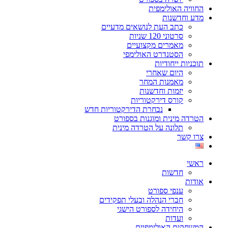
החוויה האולימפית
מדע וחדשנות
כתב העת לנושאים מדעיים
סרטוני 120 שניות
מאמרים מקצועיים
הסטנדרט האולימפי
תוכניות ייחודיות
היום שאחרי
מאמנות המחר
יזמות וחדשנות
קורס דירקטוריות
נבחרת הדירקטוריות חדש
הטרדה מינית ומוגנות בספורט
תלונה על הטרדה מינית
צרו קשר
ראשי
חדשות
אודות
ענפי ספורט
חברי הנהלה ובעלי תפקידים
היחידה לספורט הישגי
ועדות
המשחקים האולימפיים