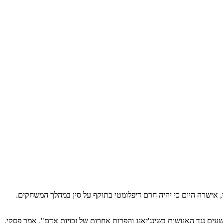
עיתונות של הבית הלבן, ג'ן פסקי, אישרה היום כי יהיה חרם דיפלומטי בתוקף על סין במהלך המשחקים.
 למשחקים הפראלימפיים בבייג'ין 2022 לאור רצח העם המתמשך של סין, פשעים נגד האנושות בשינג'יאנג והפרות אחרות של זכויות אדם", אמר פסקי.