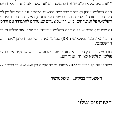
"לאתלטים של ארה"ב יש את התמיכה המלאה שלנו ואנחנו נהיה מאחוריהם
חרם דיפלומטי נדון בארה"ב כבר כמה חודשים כמחאה נגד היחס של סין למי
היחסים בין ארה"ב לסין מתוחים בשנים האחרונות, כאשר מכסים גבוהים ע
דיפלומטי על המשחקים וכן שורה של צעדים שמטרתם להתמודד עם היחסים ה
גם מדינות אחרות שוקלות חרם דיפלומטי וביניהן בריטניה, אוסטרליה וקנדה
הוועד האולימפי הבינלאומי (IOC) טען כי המהל
הדיפלומטי.
דובר משרד החוץ הסיני וואנג וונבין טען בשבוע שעבר שמשחקים אינם תלוי
פוליטיות ולמניפולציות", אמר וואנג.
משחקי החורף בבייג'ינג 2022 מתוכננים להתקיים בין ה-4 ל-20 בפברואר 2022, והמשחקים הפראלימפיים בין ה-4 ל-13 במרץ.
האיצטדיון בבייג'ינג – אילוסטרציה
השותפים שלנו