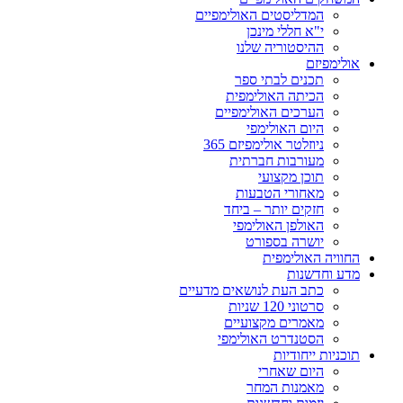
המדליסטים האולימפיים
י"א חללי מינכן
ההיסטוריה שלנו
אולימפיזם
תכנים לבתי ספר
הכיתה האולימפית
הערכים האולימפיים
היום האולימפי
ניוזלטר אולימפיזם 365
מעורבות חברתית
תוכן מקצועי
מאחורי הטבעות
חזקים יותר – ביחד
האולפן האולימפי
יושרה בספורט
החוויה האולימפית
מדע וחדשנות
כתב העת לנושאים מדעיים
סרטוני 120 שניות
מאמרים מקצועיים
הסטנדרט האולימפי
תוכניות ייחודיות
היום שאחרי
מאמנות המחר