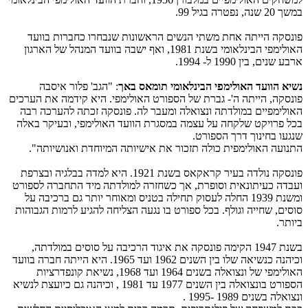
במשך 20 שנה, נפטרה בגיל 99.
פונסקה הייתה אחת משתי הנשים הראשונות שנבחרו כחברות בוועד
האולימפי הבינלאומי בשנת 1981, ואף ישבה בוועד המנהל של הארגון
ארבע שנים, בין 1990 ל- 1994.
נשיא הוועד האולימפי הבינלאומי תומאס באך
: "הגב' פלור איסבה
פונסקה, הייתה ה'- גברת של הספורט האולימפי. היא קידמה את הערכים
האולימפיים במולדתה ונצואלה ומעבר לה. פונסקה זכתה להערכה רבה
בכל פרויקט שלקחה על עצמה במסגרת הוועד האולימפי, ובעיקר באלה
שנגעו בחינוך דרך הספורט.
התנועה האולימפית כולה תזכור את אישיותה המיוחדת ואנושיותה".
פונסקה נולדה בעיר קראקאס בשנת 1921. היא למדה בבלגיה ובצרפת
ועבדה כעיתונאית וסופרת, אך כשחזרה למולדתה מיד התחברה לספורט
ומשנת 1939 החלה לעסוק תחילה בטניס ומאוחר יותר גם ברכיבה על
סוסים, שחייה וגולף. בכל ספורט בו נגעה הצליחה להגיע לרמות הגבוהות
ביותר.
בשנת 1947 הקימה פונסקה את איגוד הרכיבה על סוסים במולדתה,
וכיהנה כנשיאה שלו בין השנים 1962 ועד 1965. היא הייתה חברה בוועד
האולימפי של ונצואלה בשנים 1964 ועד 1968, נשיאת קונפדרציות
הספורט בונצואלה בין השנים 1977 עד 1981 , וכיהנה גם כיועצת לנשיא
ונצואלה בשנים 1989 -1995 .