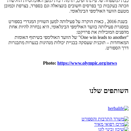
כבת למשפחה של פילנתרופים, תרמה רבות למען האוכלוסיות החלשות
וזכתה בעקבות כך בפרסים חשובים בונצואלה וגם בספרד, בצרפת וכמובן
מטעם הוועד האולימפי הבינלאומי.
בשנת 2016 , כאות הוקרה על פעילותה למען השוויון המגדרי בספורט
במסגרת פעילותה בוועד האולימפי הבינלאומי, היא נבחרה להיות אחת
מהפנים המובילות את פרויקט:
"One win leads to another" של הוועד האולימפי בשיתוף האומות
המאוחדות – תוכנית שעסקה בבניית יכולות מנהיגות בנערות מתבגרות
דרך הספורט.
Photo:
https://www.olympic.org/news
השותפים שלנו