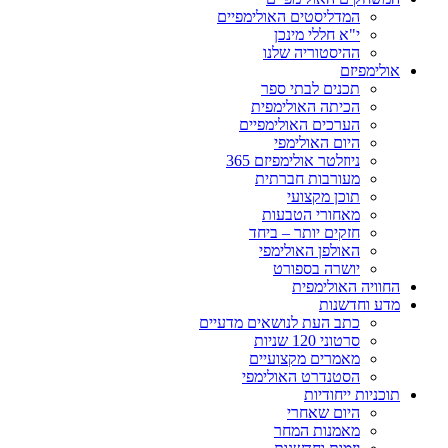
המדליסטים האולימפיים
י"א חללי מינכן
ההיסטוריה שלנו
אולימפיזם
תכנים לבתי ספר
הכיתה האולימפית
הערכים האולימפיים
היום האולימפי
ניוזלטר אולימפיזם 365
מעורבות חברתית
תוכן מקצועי
מאחורי הטבעות
חזקים יותר – ביחד
האולפן האולימפי
יושרה בספורט
החוויה האולימפית
מדע וחדשנות
כתב העת לנושאים מדעיים
סרטוני 120 שניות
מאמרים מקצועיים
הסטנדרט האולימפי
תוכניות ייחודיות
היום שאחרי
מאמנות המחר