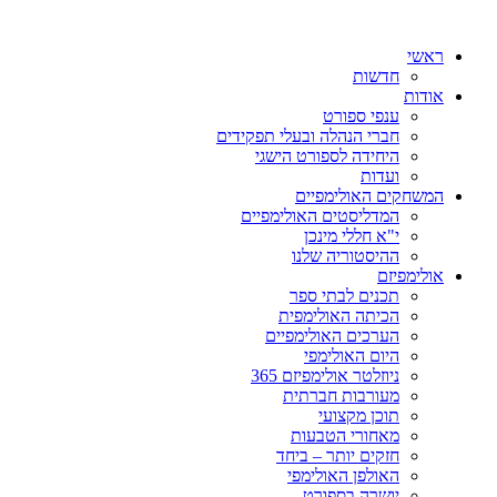
ראשי
חדשות
אודות
ענפי ספורט
חברי הנהלה ובעלי תפקידים
היחידה לספורט הישגי
ועדות
המשחקים האולימפיים
המדליסטים האולימפיים
י"א חללי מינכן
ההיסטוריה שלנו
אולימפיזם
תכנים לבתי ספר
הכיתה האולימפית
הערכים האולימפיים
היום האולימפי
ניוזלטר אולימפיזם 365
מעורבות חברתית
תוכן מקצועי
מאחורי הטבעות
חזקים יותר – ביחד
האולפן האולימפי
יושרה בספורט