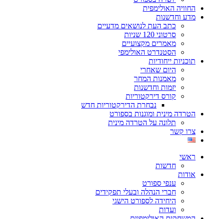
החוויה האולימפית
מדע וחדשנות
כתב העת לנושאים מדעיים
סרטוני 120 שניות
מאמרים מקצועיים
הסטנדרט האולימפי
תוכניות ייחודיות
היום שאחרי
מאמנות המחר
יזמות וחדשנות
קורס דירקטוריות
נבחרת הדירקטוריות חדש
הטרדה מינית ומוגנות בספורט
תלונה על הטרדה מינית
צרו קשר
ראשי
חדשות
אודות
ענפי ספורט
חברי הנהלה ובעלי תפקידים
היחידה לספורט הישגי
ועדות
המשחקים האולימפיים