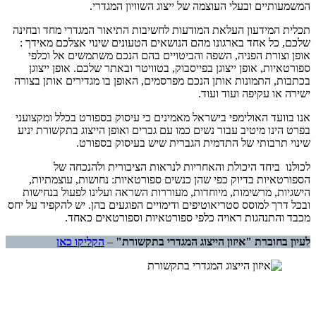
המשמעותיים ובעלי העוצמה של ייצוג השוויון המגדרי.
תכלית המידעון העלאת המודעות לחשיבות התיאור המגדרי מחד ובחינה
שלכם, כל אחד בארגונו מהם הנושאים הטעונים שינוי אצלכם מאידך :
אופן וצורת הפניה, השפה והביטויים בהם הנכם משתמשים אל וכלפי
ספורטאיות, אופן ייצוגן בפייסבוק, בטוויטר ובאתר שלכם. אופן ייצוגן
בכתבות, התמונות אותן הנכם מפרסמים, האופן בו מגדירים אותן בצורה
ישירה או עקיפה ועוד ועוד.
אנו בוועד האולימפי בישראל מאמינים כי עיסוק בספורט בכלל ומקצועני
בפרט הינו מיטיב עבור נשים כמו עם גברים ואופן הייצוג בתקשורת יניע
שינוי תרבותי של התדמית הגברית שיש בעיסוק בספורט.
לכולנו ביחד היכולת והאחריות לנראות הציבורית ולהנכחה של
הספורטאיות בדיוק כפי שהן כנשים ספורטאיות: נחושות, עוצמתיות,
הישגיות, מרשימות, מיוחדות, מעוררות השראה ועלינו לפעול בנחישות
ובכל דרך למוסס סטריאוטיפים ודימויים הפוגעים בהן. יש להקפיד על יחס
מכבד והתנהגות ראויה כלפי ספורטאיות וספורטאים כאחד.
לעיון בחוברת "איזון הייצוג המגדרי בתקשורת"
–
הקליקו כאן