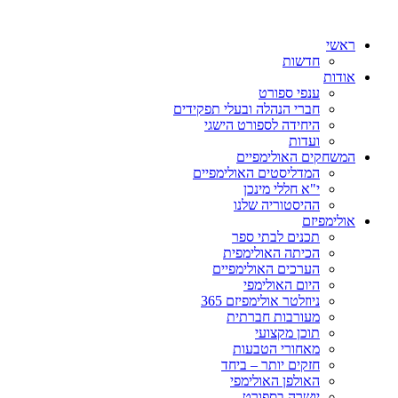
ראשי
חדשות
אודות
ענפי ספורט
חברי הנהלה ובעלי תפקידים
היחידה לספורט הישגי
ועדות
המשחקים האולימפיים
המדליסטים האולימפיים
י"א חללי מינכן
ההיסטוריה שלנו
אולימפיזם
תכנים לבתי ספר
הכיתה האולימפית
הערכים האולימפיים
היום האולימפי
ניוזלטר אולימפיזם 365
מעורבות חברתית
תוכן מקצועי
מאחורי הטבעות
חזקים יותר – ביחד
האולפן האולימפי
יושרה בספורט