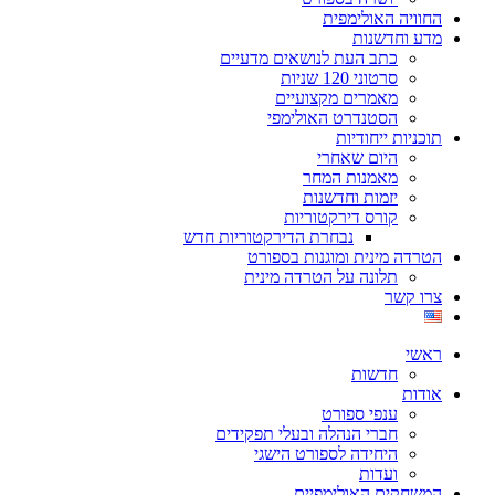
החוויה האולימפית
מדע וחדשנות
כתב העת לנושאים מדעיים
סרטוני 120 שניות
מאמרים מקצועיים
הסטנדרט האולימפי
תוכניות ייחודיות
היום שאחרי
מאמנות המחר
יזמות וחדשנות
קורס דירקטוריות
נבחרת הדירקטוריות חדש
הטרדה מינית ומוגנות בספורט
תלונה על הטרדה מינית
צרו קשר
ראשי
חדשות
אודות
ענפי ספורט
חברי הנהלה ובעלי תפקידים
היחידה לספורט הישגי
ועדות
המשחקים האולימפיים