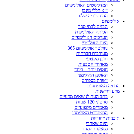
המדליסטים האולימפיים
י"א חללי מינכן
ההיסטוריה שלנו
אולימפיזם
תכנים לבתי ספר
הכיתה האולימפית
הערכים האולימפיים
היום האולימפי
ניוזלטר אולימפיזם 365
מעורבות חברתית
תוכן מקצועי
מאחורי הטבעות
חזקים יותר – ביחד
האולפן האולימפי
יושרה בספורט
החוויה האולימפית
מדע וחדשנות
כתב העת לנושאים מדעיים
סרטוני 120 שניות
מאמרים מקצועיים
הסטנדרט האולימפי
תוכניות ייחודיות
היום שאחרי
מאמנות המחר