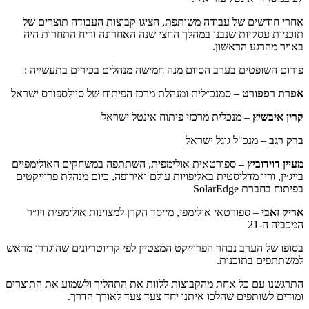
אחרי חודשים של עבודה משותפת, הציגו קבוצות העבודה תוצרים של
תוכניות עסקיות שנבנו במהלך החצי שנה האחרונה וריח התחרות היה
באויר מהרגע הראשון.
פורום השופטים בערב הסיום מנה חמישה מנהלים בכירים בתעשייה :
אפרת רפפורט
– סמנכ״לית ומנהלת מרכז הפיתוח של סיילספורס ישראל
קרין איבשיץ
– מנכלית מרכזי פיתוח אינטל ישראל
ברק רגב
– מנכ"ל גוגל ישראל
מעיין דוידוביץ
– ספורטאית אולימפית, השתתפה במשחקים האולימפיים
בייג׳ין, וריו מדליסטית באליפויות עולם ואירופה, כיום מנהלת פרוייקטים
בפיתוח בחברת SolarEdge
אריק זאבי
– ספורטאי אולימפי, מייסד הקרן למצוינות אולימפית ויו״ר
המכביה ה-21
בסופו של הערב נבחר הפרוייקט המצטיין לפי קריוטריונים שהוגדרו מראש
למשתתפים בתוכנית.
התרגשנו עם כל אחת מהקבוצות ללוות את התהליך ולשמוע את התוצרים
ומודים לשותפים שהלכו איתנו יחד צעד צעד לאורך הדרך.