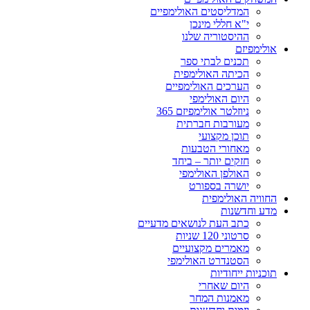
המדליסטים האולימפיים
י"א חללי מינכן
ההיסטוריה שלנו
אולימפיזם
תכנים לבתי ספר
הכיתה האולימפית
הערכים האולימפיים
היום האולימפי
ניוזלטר אולימפיזם 365
מעורבות חברתית
תוכן מקצועי
מאחורי הטבעות
חזקים יותר – ביחד
האולפן האולימפי
יושרה בספורט
החוויה האולימפית
מדע וחדשנות
כתב העת לנושאים מדעיים
סרטוני 120 שניות
מאמרים מקצועיים
הסטנדרט האולימפי
תוכניות ייחודיות
היום שאחרי
מאמנות המחר