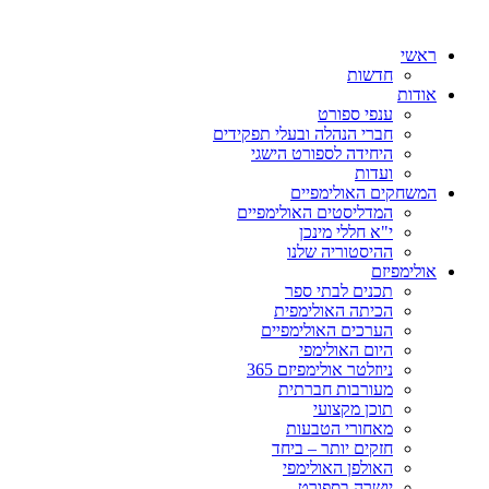
ראשי
חדשות
אודות
ענפי ספורט
חברי הנהלה ובעלי תפקידים
היחידה לספורט הישגי
ועדות
המשחקים האולימפיים
המדליסטים האולימפיים
י"א חללי מינכן
ההיסטוריה שלנו
אולימפיזם
תכנים לבתי ספר
הכיתה האולימפית
הערכים האולימפיים
היום האולימפי
ניוזלטר אולימפיזם 365
מעורבות חברתית
תוכן מקצועי
מאחורי הטבעות
חזקים יותר – ביחד
האולפן האולימפי
יושרה בספורט