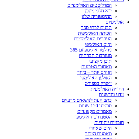
המדליסטים האולימפיים
י"א חללי מינכן
ההיסטוריה שלנו
אולימפיזם
תכנים לבתי ספר
הכיתה האולימפית
הערכים האולימפיים
היום האולימפי
ניוזלטר אולימפיזם 365
מעורבות חברתית
תוכן מקצועי
מאחורי הטבעות
חזקים יותר – ביחד
האולפן האולימפי
יושרה בספורט
החוויה האולימפית
מדע וחדשנות
כתב העת לנושאים מדעיים
סרטוני 120 שניות
מאמרים מקצועיים
הסטנדרט האולימפי
תוכניות ייחודיות
היום שאחרי
מאמנות המחר