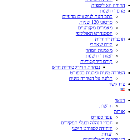
החוויה האולימפית
מדע וחדשנות
כתב העת לנושאים מדעיים
סרטוני 120 שניות
מאמרים מקצועיים
הסטנדרט האולימפי
תוכניות ייחודיות
היום שאחרי
מאמנות המחר
יזמות וחדשנות
קורס דירקטוריות
נבחרת הדירקטוריות חדש
הטרדה מינית ומוגנות בספורט
תלונה על הטרדה מינית
צרו קשר
ראשי
חדשות
אודות
ענפי ספורט
חברי הנהלה ובעלי תפקידים
היחידה לספורט הישגי
ועדות
המשחקים האולימפיים