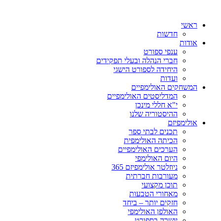
ראשי
חדשות
אודות
ענפי ספורט
חברי הנהלה ובעלי תפקידים
היחידה לספורט הישגי
ועדות
המשחקים האולימפיים
המדליסטים האולימפיים
י"א חללי מינכן
ההיסטוריה שלנו
אולימפיזם
תכנים לבתי ספר
הכיתה האולימפית
הערכים האולימפיים
היום האולימפי
ניוזלטר אולימפיזם 365
מעורבות חברתית
תוכן מקצועי
מאחורי הטבעות
חזקים יותר – ביחד
האולפן האולימפי
יושרה בספורט