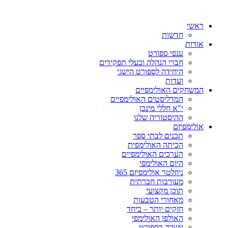
ראשי
חדשות
אודות
ענפי ספורט
חברי הנהלה ובעלי תפקידים
היחידה לספורט הישגי
ועדות
המשחקים האולימפיים
המדליסטים האולימפיים
י"א חללי מינכן
ההיסטוריה שלנו
אולימפיזם
תכנים לבתי ספר
הכיתה האולימפית
הערכים האולימפיים
היום האולימפי
ניוזלטר אולימפיזם 365
מעורבות חברתית
תוכן מקצועי
מאחורי הטבעות
חזקים יותר – ביחד
האולפן האולימפי
יושרה בספורט