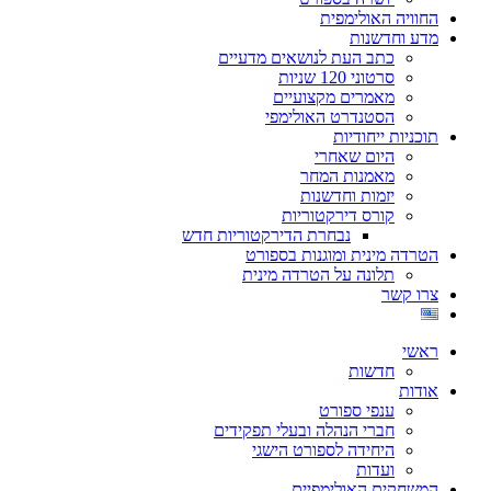
החוויה האולימפית
מדע וחדשנות
כתב העת לנושאים מדעיים
סרטוני 120 שניות
מאמרים מקצועיים
הסטנדרט האולימפי
תוכניות ייחודיות
היום שאחרי
מאמנות המחר
יזמות וחדשנות
קורס דירקטוריות
נבחרת הדירקטוריות חדש
הטרדה מינית ומוגנות בספורט
תלונה על הטרדה מינית
צרו קשר
ראשי
חדשות
אודות
ענפי ספורט
חברי הנהלה ובעלי תפקידים
היחידה לספורט הישגי
ועדות
המשחקים האולימפיים