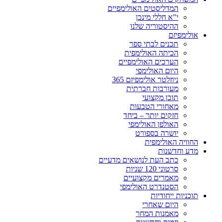
המדליסטים האולימפיים
י"א חללי מינכן
ההיסטוריה שלנו
אולימפיזם
תכנים לבתי ספר
הכיתה האולימפית
הערכים האולימפיים
היום האולימפי
ניוזלטר אולימפיזם 365
מעורבות חברתית
תוכן מקצועי
מאחורי הטבעות
חזקים יותר – ביחד
האולפן האולימפי
יושרה בספורט
החוויה האולימפית
מדע וחדשנות
כתב העת לנושאים מדעיים
סרטוני 120 שניות
מאמרים מקצועיים
הסטנדרט האולימפי
תוכניות ייחודיות
היום שאחרי
מאמנות המחר