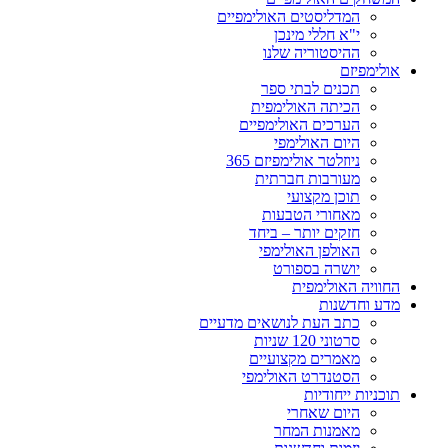
המדליסטים האולימפיים
י"א חללי מינכן
ההיסטוריה שלנו
אולימפיזם
תכנים לבתי ספר
הכיתה האולימפית
הערכים האולימפיים
היום האולימפי
ניוזלטר אולימפיזם 365
מעורבות חברתית
תוכן מקצועי
מאחורי הטבעות
חזקים יותר – ביחד
האולפן האולימפי
יושרה בספורט
החוויה האולימפית
מדע וחדשנות
כתב העת לנושאים מדעיים
סרטוני 120 שניות
מאמרים מקצועיים
הסטנדרט האולימפי
תוכניות ייחודיות
היום שאחרי
מאמנות המחר