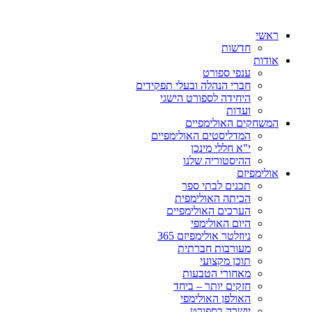
ראשי
חדשות
אודות
ענפי ספורט
חברי הנהלה ובעלי תפקידים
היחידה לספורט הישגי
ועדות
המשחקים האולימפיים
המדליסטים האולימפיים
י"א חללי מינכן
ההיסטוריה שלנו
אולימפיזם
תכנים לבתי ספר
הכיתה האולימפית
הערכים האולימפיים
היום האולימפי
ניוזלטר אולימפיזם 365
מעורבות חברתית
תוכן מקצועי
מאחורי הטבעות
חזקים יותר – ביחד
האולפן האולימפי
יושרה בספורט