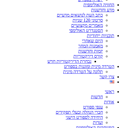
החוויה האולימפית
מדע וחדשנות
כתב העת לנושאים מדעיים
סרטוני 120 שניות
מאמרים מקצועיים
הסטנדרט האולימפי
תוכניות ייחודיות
היום שאחרי
מאמנות המחר
יזמות וחדשנות
קורס דירקטוריות
נבחרת הדירקטוריות חדש
הטרדה מינית ומוגנות בספורט
תלונה על הטרדה מינית
צרו קשר
ראשי
חדשות
אודות
ענפי ספורט
חברי הנהלה ובעלי תפקידים
היחידה לספורט הישגי
ועדות
המשחקים האולימפיים