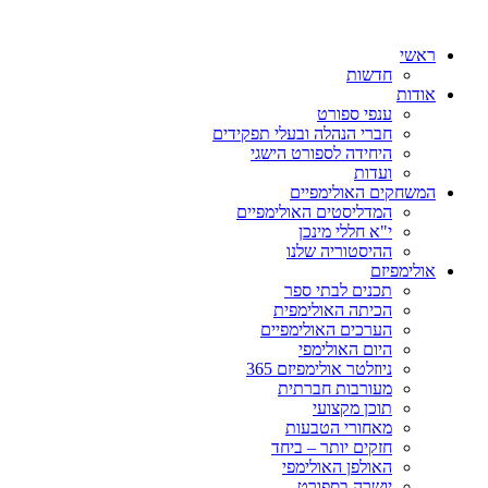
ראשי
חדשות
אודות
ענפי ספורט
חברי הנהלה ובעלי תפקידים
היחידה לספורט הישגי
ועדות
המשחקים האולימפיים
המדליסטים האולימפיים
י"א חללי מינכן
ההיסטוריה שלנו
אולימפיזם
תכנים לבתי ספר
הכיתה האולימפית
הערכים האולימפיים
היום האולימפי
ניוזלטר אולימפיזם 365
מעורבות חברתית
תוכן מקצועי
מאחורי הטבעות
חזקים יותר – ביחד
האולפן האולימפי
יושרה בספורט