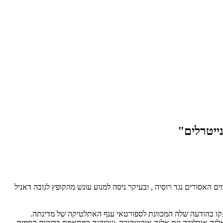
האסורים נגד רוסיה , ובעיקר ניסה למנוע עונש מהקופץ לגובה דאניל
לנה אורלובה וגם אלנה איקוניקובה, שכיהנה כמתאמת בדיקות הסמים