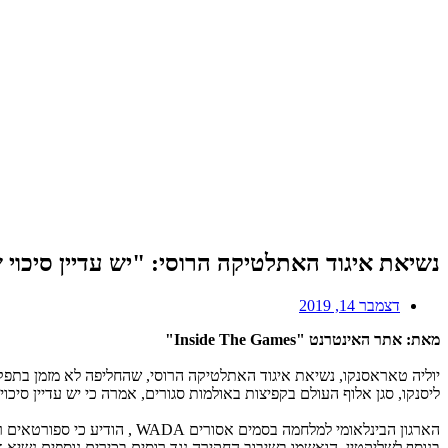
נשיאת איגוד האתלטיקה הרוסי: "יש עדיין סיכוי שאתלטים רוסים י
דצמבר 14, 2019
מאת: אתר האינטרנט "Inside The Games"
יוליה טאראסנקו, נשיאת איגוד האתלטיקה הרוסי, שהחליפה לא מזמן בתפקי
ליסנקו, סגן אלוף העולם בקפיצות באולמות סגורים, אמרה כי יש עדיין סיכוי שאתלטים רוסים י
הארגון הבינלאומי למלחמה בסמים אסורים WADA , הודיע כי ספורטאים רוסים שיוכיחו שהם נקיים יוכלו להתחרות, ועל בסיס הודעה זו יצאה טאראסנקו בהודעה שלה המכוונת לספורטאי ענף האתלטיקה של מדינתה.
בנוסף לשליקטין, הואשמו בשיבוב החקירה נגד רוסים בכירים נוספים נשי