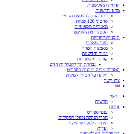
החוויה האולימפית
מדע וחדשנות
כתב העת לנושאים מדעיים
סרטוני 120 שניות
מאמרים מקצועיים
הסטנדרט האולימפי
תוכניות ייחודיות
היום שאחרי
מאמנות המחר
יזמות וחדשנות
קורס דירקטוריות
נבחרת הדירקטוריות חדש
הטרדה מינית ומוגנות בספורט
תלונה על הטרדה מינית
צרו קשר
ראשי
חדשות
אודות
ענפי ספורט
חברי הנהלה ובעלי תפקידים
היחידה לספורט הישגי
ועדות
המשחקים האולימפיים