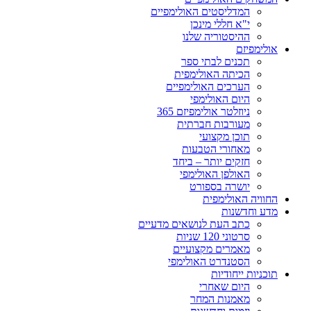
המדליסטים האולימפיים
י"א חללי מינכן
ההיסטוריה שלנו
אולימפיזם
תכנים לבתי ספר
הכיתה האולימפית
הערכים האולימפיים
היום האולימפי
ניוזלטר אולימפיזם 365
מעורבות חברתית
תוכן מקצועי
מאחורי הטבעות
חזקים יותר – ביחד
האולפן האולימפי
יושרה בספורט
החוויה האולימפית
מדע וחדשנות
כתב העת לנושאים מדעיים
סרטוני 120 שניות
מאמרים מקצועיים
הסטנדרט האולימפי
תוכניות ייחודיות
היום שאחרי
מאמנות המחר