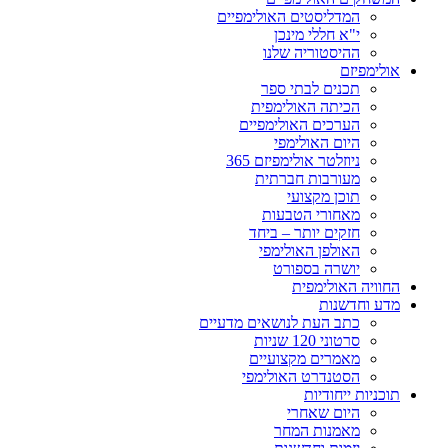
המדליסטים האולימפיים
י"א חללי מינכן
ההיסטוריה שלנו
אולימפיזם
תכנים לבתי ספר
הכיתה האולימפית
הערכים האולימפיים
היום האולימפי
ניוזלטר אולימפיזם 365
מעורבות חברתית
תוכן מקצועי
מאחורי הטבעות
חזקים יותר – ביחד
האולפן האולימפי
יושרה בספורט
החוויה האולימפית
מדע וחדשנות
כתב העת לנושאים מדעיים
סרטוני 120 שניות
מאמרים מקצועיים
הסטנדרט האולימפי
תוכניות ייחודיות
היום שאחרי
מאמנות המחר