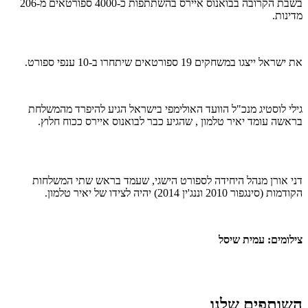
בשבת הקרובה בבואנוס איירס בהשתתפות כ-4000 ספורטאים מ-206
מדינות.
את ישראל ייצגו במשחקים 19 ספורטאים שיתחרו ב-10 ענפי ספורט.
גילי לוסטיג מנכ"ל הוועד האולימפי בישראל הגיע להיפרד מהמשלחת
בראשה עומד יאיר טלמון , שהגיע כבר לבואנוס איירס ככוח חלוץ.
דני אורן מנהל היחידה לספורט הישגי, שעמד בראש שתי המשלחות
הקודמות (סינגפור 2010 וננג'ין 2014) יהיה לצידו של יאיר טלמון.
צילומים: עמית שיסל
השותפים שלנו