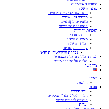
החוויה האולימפית
מדע וחדשנות
כתב העת לנושאים מדעיים
סרטוני 120 שניות
מאמרים מקצועיים
הסטנדרט האולימפי
תוכניות ייחודיות
היום שאחרי
מאמנות המחר
יזמות וחדשנות
קורס דירקטוריות
נבחרת הדירקטוריות חדש
הטרדה מינית ומוגנות בספורט
תלונה על הטרדה מינית
צרו קשר
ראשי
חדשות
אודות
ענפי ספורט
חברי הנהלה ובעלי תפקידים
היחידה לספורט הישגי
ועדות
המשחקים האולימפיים