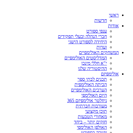
ראשי
חדשות
אודות
ענפי ספורט
חברי הנהלה ובעלי תפקידים
היחידה לספורט הישגי
ועדות
המשחקים האולימפיים
המדליסטים האולימפיים
י"א חללי מינכן
ההיסטוריה שלנו
אולימפיזם
תכנים לבתי ספר
הכיתה האולימפית
הערכים האולימפיים
היום האולימפי
ניוזלטר אולימפיזם 365
מעורבות חברתית
תוכן מקצועי
מאחורי הטבעות
חזקים יותר – ביחד
האולפן האולימפי
יושרה בספורט