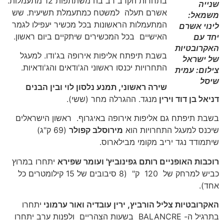
בתחרות הקרב רב בה משתתפות 12 מתעמלות.
שנייה
אשרם תעלה למשטח כמתעמלת תשיעית. שש
משמאל:
המתעמלות הראשונות בכל מכשיר יעפילו לגמר
לינוי אשרם
האישיים בכל המכשירים שיתקיים ביום ראשון.
יחד עם
האקרובטיות
בשבת תיפתח אליפות אירופה בג'ודו. למעגל
של ישראל
התחרויות יכנסו ראשוני הג'ודאים והג'ודאיות.
צילום: עמית
שיסל
שירה ראשוני, תמנע נלסון לוי ובין הבנים
דניאל בן דוד וירין
מנגד. ההגרלה מחר (ששי).
בשבת תיפתח גם אליפות אירופה באיגרוף. ראשון הישראלים
שיכנס למעגל התחרויות הוא
מירוסלב קפולר
(69 ק"ג)
שיתמודד נגד יריב מקומי מבילארוס.
רוכבות האופניים רותם גפינוביץ' ועומר שפירא
יתחרו במרוץ
כביש למרחק של 120 ק" (8 סיבובים של 15 קילומטרים כל
אחד).
האקרובטיות צליל הורביץ, ירין עובדיה ואור ערמוני
יתחרו
בתרגיל ה- BALANCRE בשעות הצהריים ולפנות ערב יתחרו