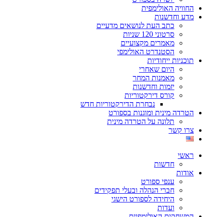
החוויה האולימפית
מדע וחדשנות
כתב העת לנושאים מדעיים
סרטוני 120 שניות
מאמרים מקצועיים
הסטנדרט האולימפי
תוכניות ייחודיות
היום שאחרי
מאמנות המחר
יזמות וחדשנות
קורס דירקטוריות
נבחרת הדירקטוריות חדש
הטרדה מינית ומוגנות בספורט
תלונה על הטרדה מינית
צרו קשר
ראשי
חדשות
אודות
ענפי ספורט
חברי הנהלה ובעלי תפקידים
היחידה לספורט הישגי
ועדות
המשחקים האולימפיים