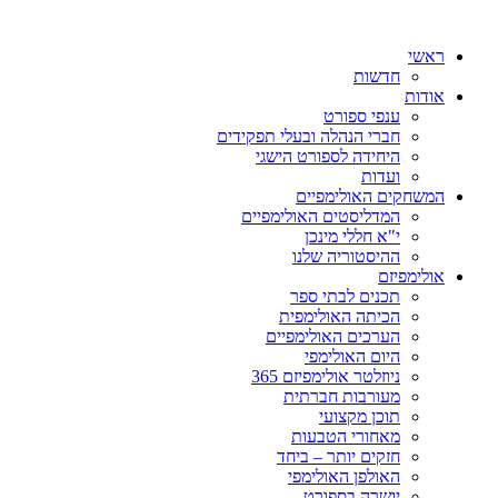
ראשי
חדשות
אודות
ענפי ספורט
חברי הנהלה ובעלי תפקידים
היחידה לספורט הישגי
ועדות
המשחקים האולימפיים
המדליסטים האולימפיים
י"א חללי מינכן
ההיסטוריה שלנו
אולימפיזם
תכנים לבתי ספר
הכיתה האולימפית
הערכים האולימפיים
היום האולימפי
ניוזלטר אולימפיזם 365
מעורבות חברתית
תוכן מקצועי
מאחורי הטבעות
חזקים יותר – ביחד
האולפן האולימפי
יושרה בספורט