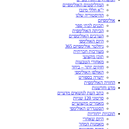
המדליסטים האולימפיים
י"א חללי מינכן
ההיסטוריה שלנו
אולימפיזם
תכנים לבתי ספר
הכיתה האולימפית
הערכים האולימפיים
היום האולימפי
ניוזלטר אולימפיזם 365
מעורבות חברתית
תוכן מקצועי
מאחורי הטבעות
חזקים יותר – ביחד
האולפן האולימפי
יושרה בספורט
החוויה האולימפית
מדע וחדשנות
כתב העת לנושאים מדעיים
סרטוני 120 שניות
מאמרים מקצועיים
הסטנדרט האולימפי
תוכניות ייחודיות
היום שאחרי
מאמנות המחר