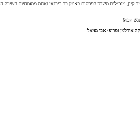
קינן, מנכ״לית משרד הפרסום באומן בר ריבנאי ואחת ממומחיות השיווק 
פגש הבא!
קה אידלמן ופרופ׳ אבי מויאל