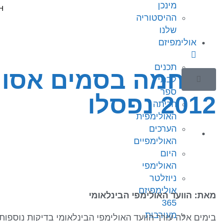
מינכן
ההיסטוריה
שלנו
אולימפיזם
תכנים
מלחמה בסמים אסורי
לבתי
ספר
2012 נפסלו
הכיתה
האולימפית
הערכים
האולימפיים
היום
האולימפי
ניוזלטר
אולימפיזם
מאת: הוועד האולימפי הבינלאומי
365
מעורבות
בימים אלה עורך הוועד האולימפי הבינלאומי בדיקות נוספ