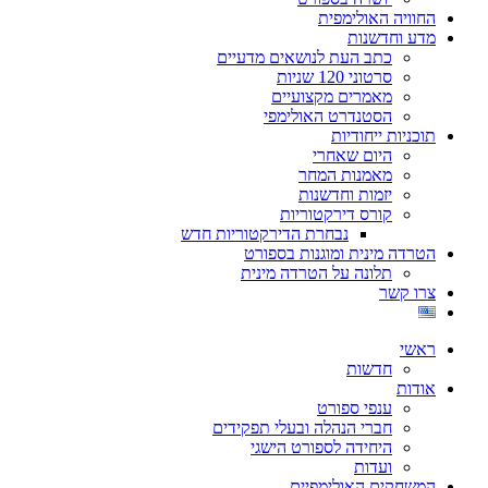
החוויה האולימפית
מדע וחדשנות
כתב העת לנושאים מדעיים
סרטוני 120 שניות
מאמרים מקצועיים
הסטנדרט האולימפי
תוכניות ייחודיות
היום שאחרי
מאמנות המחר
יזמות וחדשנות
קורס דירקטוריות
נבחרת הדירקטוריות חדש
הטרדה מינית ומוגנות בספורט
תלונה על הטרדה מינית
צרו קשר
ראשי
חדשות
אודות
ענפי ספורט
חברי הנהלה ובעלי תפקידים
היחידה לספורט הישגי
ועדות
המשחקים האולימפיים