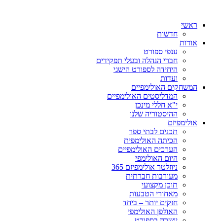
ראשי
חדשות
אודות
ענפי ספורט
חברי הנהלה ובעלי תפקידים
היחידה לספורט הישגי
ועדות
המשחקים האולימפיים
המדליסטים האולימפיים
י"א חללי מינכן
ההיסטוריה שלנו
אולימפיזם
תכנים לבתי ספר
הכיתה האולימפית
הערכים האולימפיים
היום האולימפי
ניוזלטר אולימפיזם 365
מעורבות חברתית
תוכן מקצועי
מאחורי הטבעות
חזקים יותר – ביחד
האולפן האולימפי
יושרה בספורט