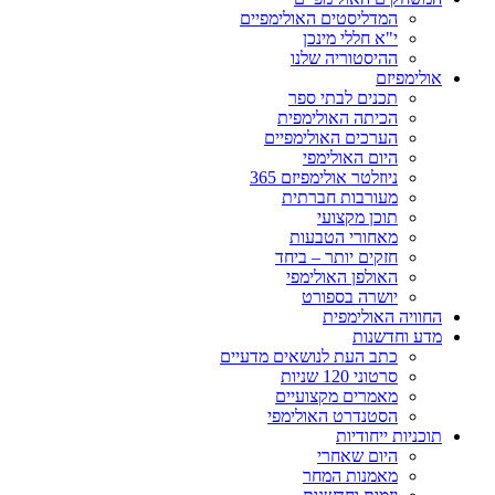
המדליסטים האולימפיים
י"א חללי מינכן
ההיסטוריה שלנו
אולימפיזם
תכנים לבתי ספר
הכיתה האולימפית
הערכים האולימפיים
היום האולימפי
ניוזלטר אולימפיזם 365
מעורבות חברתית
תוכן מקצועי
מאחורי הטבעות
חזקים יותר – ביחד
האולפן האולימפי
יושרה בספורט
החוויה האולימפית
מדע וחדשנות
כתב העת לנושאים מדעיים
סרטוני 120 שניות
מאמרים מקצועיים
הסטנדרט האולימפי
תוכניות ייחודיות
היום שאחרי
מאמנות המחר