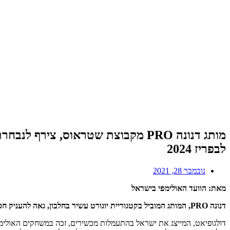
מותג דנונה PRO מקבוצת שטראוס, צ
לבפריז 2024
נובמבר 28, 2021
מאת: הוועד האולימפי בישראל
דנונה PRO, המותג המוביל בקטגוריית יוגורט עשיר בחלבון, גאה להעניק חסות תלת שנתית לאלוף האולימפי ארטיום דולגופיאט בתרגיל הקרקע, וללוות אותו כל הדרך להצלחה במשחקים האולימפיים, שיערכו בפריז ב-2024.
דולגופיאט, המייצג את ישראל בהתעמלות מכשירים, זכה במשחקים האולימפי