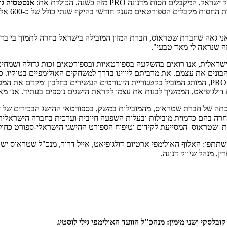
חסות מדנונה PRO מזה כשנה, הכוללת את:
אנסטסיה גור
זה שנראה לי מאד טבעי".
שראלית, אנו רואים בהשקעה בספורטאיות ובספורטאים זכות גדולה ושמחים
שהחסות תאפשר להם להתמקד במטרה שהציבו לעצמם. החיבור בין דנונה PRO, המותג המוביל בקטגוריית היוגו
כתה של חברת שטראוס, מהמובילות במשק, בספורטאי ההישג הבכירים של ישר
בחרה בהם כדמוית מובילות ובעלות השפעה חיובית וערכית בחברה הישראלית. 
ת שטראוס המסייעת לקידום וטיפוח הספורט ההישגי הישראלי-ספורט כחול 
: האלוף האולימפי ארטיום דולגופיאט, אייל דרור, מנכ"ל שטראוס ישראל, 
, מנהל שיווק דנונה.
 קובלסקי ושני מימין: מנהכ"ל הוועד האולימפי גילי לוסטיג