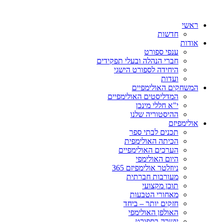
ראשי
חדשות
אודות
ענפי ספורט
חברי הנהלה ובעלי תפקידים
היחידה לספורט הישגי
ועדות
המשחקים האולימפיים
המדליסטים האולימפיים
י"א חללי מינכן
ההיסטוריה שלנו
אולימפיזם
תכנים לבתי ספר
הכיתה האולימפית
הערכים האולימפיים
היום האולימפי
ניוזלטר אולימפיזם 365
מעורבות חברתית
תוכן מקצועי
מאחורי הטבעות
חזקים יותר – ביחד
האולפן האולימפי
יושרה בספורט