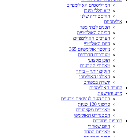
המדליסטים האולימפיים
י"א חללי מינכן
ההיסטוריה שלנו
אולימפיזם
תכנים לבתי ספר
הכיתה האולימפית
הערכים האולימפיים
היום האולימפי
ניוזלטר אולימפיזם 365
מעורבות חברתית
תוכן מקצועי
מאחורי הטבעות
חזקים יותר – ביחד
האולפן האולימפי
יושרה בספורט
החוויה האולימפית
מדע וחדשנות
כתב העת לנושאים מדעיים
סרטוני 120 שניות
מאמרים מקצועיים
הסטנדרט האולימפי
תוכניות ייחודיות
היום שאחרי
מאמנות המחר