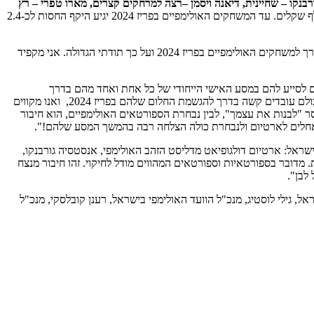
בנקו – שחיינית, דיאנה ויסמן –רצה למרחקים קצרים,
מארו טפרי – רץ
. במסגרת החסות מקבלים הספורטאים מענק חודשי בהיקף שנתי כולל של כ-600 אלף שקלים. עד המשחקים האולימפיים בפריז 2024 יגיע היקף החסות לכ-2.4
"אני גאה שחברת שטראוס, חברת המזון המובילה בישראל בחרה לתמוך בי בדרך למשחקים האולימפיים בפריז 2024 ועל כך תודתי הגדולה. אני מקפיד
 לסייע להם במסע האישי הייחודי של כל אחת ואחד מהם בדרך
למשחקים האולימפיים בפריז 2024. בחרנו לתת חסות לספורטאים צעירים הבונים את עצמם. את מרביתם ליווינו בדרך למשחקים האולימפיים בטוקיו. כולם עובדים קשה בדרך להגשמת החלום שלהם בפריז 2024, ואנו מקווים
רטים העשירים בחלבון ומקדם את המסר "לבנות את עצמך", לבין נבחרת הספורטאים האולימפיים, הוא חיבור
אל: ארטיום דולגופיאט מדליסט הזהב האולימפי, אנסטסיה גורבנקו,
מדובר בספורטאיות וספורטאים המהווים מודל לחיקוי. זהו חיבור מנצח
לבן".
גילי לוסטיג, מנכ"ל הוועד האולימפי בישראל, רענן קובלסקי, מנכ"ל