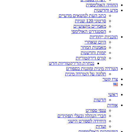
החוויה האולימפית
מדע וחדשנות
כתב העת לנושאים מדעיים
סרטוני 120 שניות
מאמרים מקצועיים
הסטנדרט האולימפי
תוכניות ייחודיות
היום שאחרי
מאמנות המחר
יזמות וחדשנות
קורס דירקטוריות
נבחרת הדירקטוריות חדש
הטרדה מינית ומוגנות בספורט
תלונה על הטרדה מינית
צרו קשר
ראשי
חדשות
אודות
ענפי ספורט
חברי הנהלה ובעלי תפקידים
היחידה לספורט הישגי
ועדות
המשחקים האולימפיים