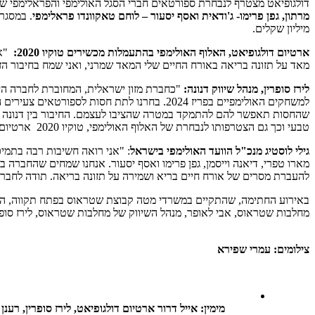
דולגופיאט מצטרף לנבחרת ספורטאים חברי הסגל האולימפי והפראלימפי של ישראל, המקבלים 
מרתון, גפן פרימו- ג'ודאית ואסף יסעור – לוחם טאקוונדו פראלימפי
מיליון שקלים.
ארטיום דולגופיאט, האלוף האולימפי בהתעמלות מכשירים טוקיו 2020:
מאד על תזונה בריאה באורח החיים שלי המאד שמרני, ואני שמח בחיבור ה
לירז סופרין, מנהל שיווק דנונה:
"כחברת מזון ישראלית, המחוברת לחברה הי
טבעי וכך גם הצטרפותו לנבחרת של האלוף האולימפי, טוקיו 2020 ארטיום דולגופיאט, הממשיך לבנות את עצמו לקראת הישגים נוספים בעתיד. אנו מאחלים לארטיום ולנבחרת כולה הצלחה רבה בהמשך המסע שלהם!".
גילי לוסטיג מנכ"ל הוועד האולימפי בישראל
: "אני רואה חשיבות רבה בתמי
מארו טפרי, דיאנה וייסמן, גפן פרימו ואסף יסעור. אנחנו שמחים שהחברה 
להעברת מסרים של אורח חיים בריא ושמירה על תזונה בריאה. תודה לחבר
באירוע החתימה, שהתקיים במשרדי מטה קבוצת שטראוס בפתח תקווה, השתתפו
מחלבות שטראוס, אבי לאופר, מנהל השיווק של מחלבות שטראוס, לירז סופרין
צילומים: עמרי שפירא
מימין: אייל דרור ארטיום דולגופיאט, לירז סופרין, רענן