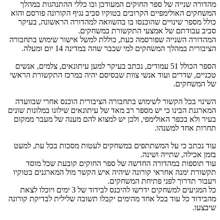
מהדורה שנייה של ספר החוקים המעודכן ובו כללי ההתנהגות במהלך
המשחקים האולימפיים הקרובים בטוקיו סביב נגיף הקורונה פורסם והוא
כולל מספר שינויים שהוכנסו בו בהשוואה למהדורה הראשונה, בעיקר
סביב עבודתם של אמצעי התקשורת במשחקים.
המהדורה השנייה שפורסמה כעת, כוללת למשל אישור שימוש בתחבורה
הציבורית במהלך המשחקים למי שכבר שהה במדינה 14 יום ומעלה.
הספר הכולל 51 עמודים, נכתב בעיקר למען עיתונאים, צלמים, אנשים
טכניים, שדרים ועוד אנשי צוות שבסיסם יהיה במרכז התקשורת הראשי
של המשחקים.
השינוי בכל הקשור לשימוש בתחבורה הציבורית הוכנס אחרי שבוועדה
המארגנת הבינו כי יש מספר רב מאד של עיתונאים שילונו במלונות שונים
בעיר ולא בכפר האולימפי, ולכן יש למצוא להם מענה של מעבר ממקום
תחרות אחד למשנהו.
עוד נכתב כי על המשתתפים במשחקים לעטות מסכות בכל עת, למעט
בזמן אכילה, שתייה ושינה.
עוד תוספות במהדורה החדשה של ספר החוקים קובעת שכל מוסד
תקשורת ימנה אחראי קורונה שיהיה איש הקשר מול המארגנים בטוקיו
ויעבור תדרוך לפני פתיחת המשחקים.
כל המגיעים למשחקים ידרשו להיכנס לבידוד של 3 ימים ויוכלו לצאת
מהבידוד כל עוד בכל אחד מהימים יקבלו תשובה שלילית לבדיקת קורונה
שיבצעו.