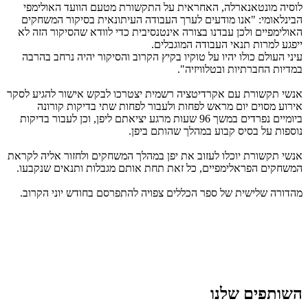
לוסיה מונטאנארלה, האחראית על התקשורת מטעם הוועד האולימפי
הבינלאומי: "אנו מודעים לערך העבודה העיתונאית בסיקור המשחקים
האולימפיים ולכן עבדנו בצורה אינטנסיבית כדי לוודא שהסיקור הזה לא
ייפגע למרות תנאי העבודה המוגבלים.
עיני העולם כולו יהיו על טוקיו בקיץ הקרוב והסיקור יהיה נרחב בהרבה
במדיות החברתיות ובטלוויזיה".
אנשי תקשורת עם אקרדיטציה רשמית יצטרכו לבקש אישור להגיע לסקר
אירוע מסוים יום מראש לפחות ולעבור לפחות שתי בדיקות קורונה
ביומיים נפרדים במשך 96 שעות מרגע יציאתם ליפן, וכן לעבור בדיקות
נוספות על בסיס קבוע במהלך שהותם ביפן.
אנשי תקשורת יוכלו לעזוב את יפן במהלך המשחקים ולחזור אליה לקראת
המשחקים הפראלימפיים, כל זאת תחת אותם מגבלות ותנאים שנקבעו.
מהדורה שלישית של ספר הכללים צפויה להתפרסם בחודש יוני הקרוב.
השותפים שלנו