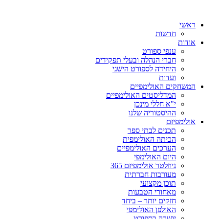
ראשי
חדשות
אודות
ענפי ספורט
חברי הנהלה ובעלי תפקידים
היחידה לספורט הישגי
ועדות
המשחקים האולימפיים
המדליסטים האולימפיים
י"א חללי מינכן
ההיסטוריה שלנו
אולימפיזם
תכנים לבתי ספר
הכיתה האולימפית
הערכים האולימפיים
היום האולימפי
ניוזלטר אולימפיזם 365
מעורבות חברתית
תוכן מקצועי
מאחורי הטבעות
חזקים יותר – ביחד
האולפן האולימפי
יושרה בספורט