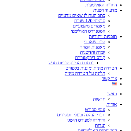
החוויה האולימפית
מדע וחדשנות
כתב העת לנושאים מדעיים
סרטוני 120 שניות
מאמרים מקצועיים
הסטנדרט האולימפי
תוכניות ייחודיות
היום שאחרי
מאמנות המחר
יזמות וחדשנות
קורס דירקטוריות
נבחרת הדירקטוריות חדש
הטרדה מינית ומוגנות בספורט
תלונה על הטרדה מינית
צרו קשר
ראשי
חדשות
אודות
ענפי ספורט
חברי הנהלה ובעלי תפקידים
היחידה לספורט הישגי
ועדות
המשחקים האולימפיים