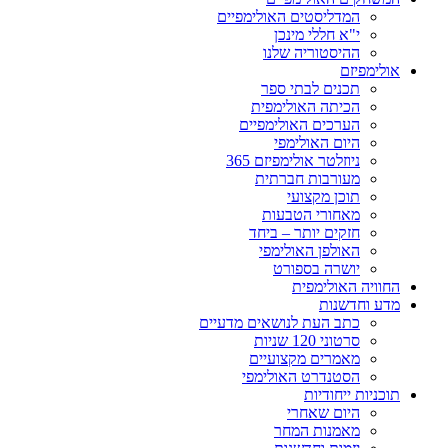
המדליסטים האולימפיים
י"א חללי מינכן
ההיסטוריה שלנו
אולימפיזם
תכנים לבתי ספר
הכיתה האולימפית
הערכים האולימפיים
היום האולימפי
ניוזלטר אולימפיזם 365
מעורבות חברתית
תוכן מקצועי
מאחורי הטבעות
חזקים יותר – ביחד
האולפן האולימפי
יושרה בספורט
החוויה האולימפית
מדע וחדשנות
כתב העת לנושאים מדעיים
סרטוני 120 שניות
מאמרים מקצועיים
הסטנדרט האולימפי
תוכניות ייחודיות
היום שאחרי
מאמנות המחר