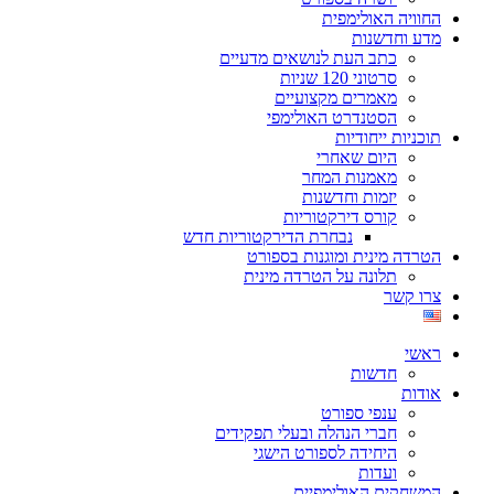
החוויה האולימפית
מדע וחדשנות
כתב העת לנושאים מדעיים
סרטוני 120 שניות
מאמרים מקצועיים
הסטנדרט האולימפי
תוכניות ייחודיות
היום שאחרי
מאמנות המחר
יזמות וחדשנות
קורס דירקטוריות
נבחרת הדירקטוריות חדש
הטרדה מינית ומוגנות בספורט
תלונה על הטרדה מינית
צרו קשר
ראשי
חדשות
אודות
ענפי ספורט
חברי הנהלה ובעלי תפקידים
היחידה לספורט הישגי
ועדות
המשחקים האולימפיים