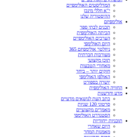
המדליסטים האולימפיים
י"א חללי מינכן
ההיסטוריה שלנו
אולימפיזם
תכנים לבתי ספר
הכיתה האולימפית
הערכים האולימפיים
היום האולימפי
ניוזלטר אולימפיזם 365
מעורבות חברתית
תוכן מקצועי
מאחורי הטבעות
חזקים יותר – ביחד
האולפן האולימפי
יושרה בספורט
החוויה האולימפית
מדע וחדשנות
כתב העת לנושאים מדעיים
סרטוני 120 שניות
מאמרים מקצועיים
הסטנדרט האולימפי
תוכניות ייחודיות
היום שאחרי
מאמנות המחר