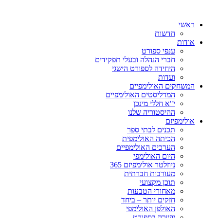
ראשי
חדשות
אודות
ענפי ספורט
חברי הנהלה ובעלי תפקידים
היחידה לספורט הישגי
ועדות
המשחקים האולימפיים
המדליסטים האולימפיים
י"א חללי מינכן
ההיסטוריה שלנו
אולימפיזם
תכנים לבתי ספר
הכיתה האולימפית
הערכים האולימפיים
היום האולימפי
ניוזלטר אולימפיזם 365
מעורבות חברתית
תוכן מקצועי
מאחורי הטבעות
חזקים יותר – ביחד
האולפן האולימפי
יושרה בספורט