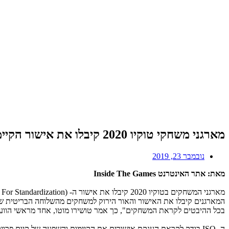
מארגני משחקי טוקיו 2020 קיבלו את אישור הקיימות מה- ISO
נובמבר 23, 2019
מאת: אתר האינטרנט Inside The Games
מארגני המשחקים בטוקיו 2020 קיבלו את אישור ה- ISO (International Organization For Standardization), למשחקים האולימפיים והפאראלימפיים, משלב ההכנות למשחקים ועד לסיומם.
בכל ההיבטים לקראת המשחקים", כך אמר טושירו מוטו, אחד מראשי הוועדה ה
ה- ISO בודק לקראת הענקת אישורים את הקיימות והשפעה של קיום פרויקטים גדולים כמו המשחקים האולימפיים בהיבטים של שמירה על הסביבה, ההיבט החברתי והכלכלי.