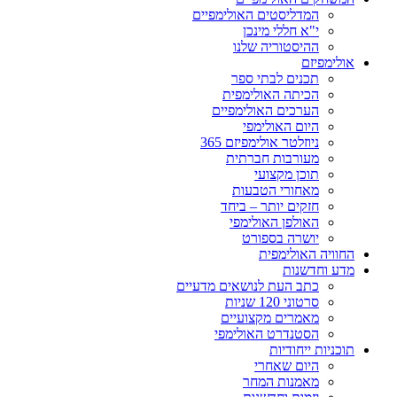
המדליסטים האולימפיים
י"א חללי מינכן
ההיסטוריה שלנו
אולימפיזם
תכנים לבתי ספר
הכיתה האולימפית
הערכים האולימפיים
היום האולימפי
ניוזלטר אולימפיזם 365
מעורבות חברתית
תוכן מקצועי
מאחורי הטבעות
חזקים יותר – ביחד
האולפן האולימפי
יושרה בספורט
החוויה האולימפית
מדע וחדשנות
כתב העת לנושאים מדעיים
סרטוני 120 שניות
מאמרים מקצועיים
הסטנדרט האולימפי
תוכניות ייחודיות
היום שאחרי
מאמנות המחר