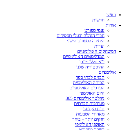
ראשי
חדשות
אודות
ענפי ספורט
חברי הנהלה ובעלי תפקידים
היחידה לספורט הישגי
ועדות
המשחקים האולימפיים
המדליסטים האולימפיים
י"א חללי מינכן
ההיסטוריה שלנו
אולימפיזם
תכנים לבתי ספר
הכיתה האולימפית
הערכים האולימפיים
היום האולימפי
ניוזלטר אולימפיזם 365
מעורבות חברתית
תוכן מקצועי
מאחורי הטבעות
חזקים יותר – ביחד
האולפן האולימפי
יושרה בספורט