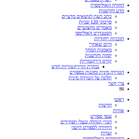
החוויה האולימפית
מדע וחדשנות
כתב העת לנושאים מדעיים
סרטוני 120 שניות
מאמרים מקצועיים
הסטנדרט האולימפי
תוכניות ייחודיות
היום שאחרי
מאמנות המחר
יזמות וחדשנות
קורס דירקטוריות
נבחרת הדירקטוריות חדש
הטרדה מינית ומוגנות בספורט
תלונה על הטרדה מינית
צרו קשר
ראשי
חדשות
אודות
ענפי ספורט
חברי הנהלה ובעלי תפקידים
היחידה לספורט הישגי
ועדות
המשחקים האולימפיים