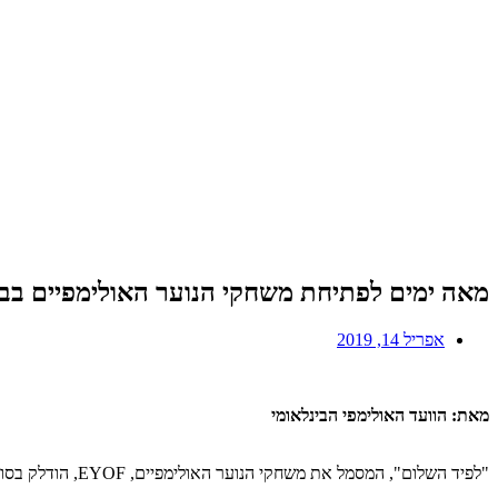
מאה ימים לפתיחת משחקי הנוער האולימפיים בב
אפריל 14, 2019
מאת: הוועד האולימפי הבינלאומי
"לפיד השלום", המסמל את משחקי הנוער האולימפיים, EYOF, הודלק בסוף השבוע האחרון ברומא ליד האנדרטה שהקים הקיסר אוגוסטוס כדי לחגוג את השלום באימפריה הרומית.