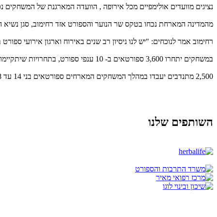
נציגים מוועדים אולימפיים מכל אירופה , הוועדה המארגנת של המשחקים נכחו בטקס שסימן 
מהמדינה המארחת נכחו בטקס שר הנוער והספורט אזד רחימוב, סגן נשיא הוו
רחימוב אמר לנוכחים: "יש לנו ניסיון רב שנים באירוח וארגון אירועי ספור
במשחקים יתחרו 3,600 ספורטאים ב- 10 ענפי ספורט, בתחרויות שיתקיימו ב- 12 מתקנים שונים, כשהפעם התווסף לתחרויות לראשונה גם ענף ההיאבקות.
2,500 מתנדבים יעבדו במהלך המשחקים המארחים ספורטאים בני 14 עד 18 מ- 50 וועדים אולימפיים באירופה.
השותפים שלנו