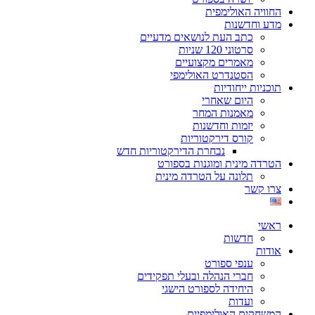
החוויה האולימפית
מדע וחדשנות
כתב העת לנושאים מדעיים
סרטוני 120 שניות
מאמרים מקצועיים
הסטנדרט האולימפי
תוכניות ייחודיות
היום שאחרי
מאמנות המחר
יזמות וחדשנות
קורס דירקטוריות
נבחרת הדירקטוריות חדש
הטרדה מינית ומוגנות בספורט
תלונה על הטרדה מינית
צרו קשר
ראשי
חדשות
אודות
ענפי ספורט
חברי הנהלה ובעלי תפקידים
היחידה לספורט הישגי
ועדות
המשחקים האולימפיים