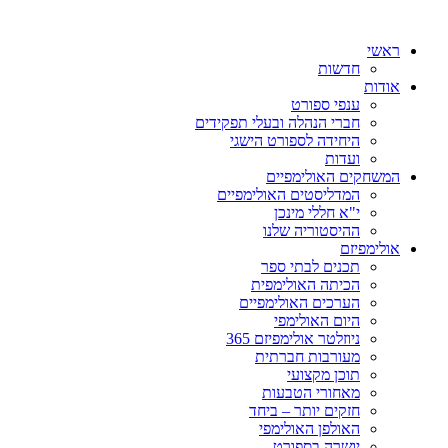
ראשי
חדשות
אודות
ענפי ספורט
חברי הנהלה ובעלי תפקידים
היחידה לספורט הישגי
ועדות
המשחקים האולימפיים
המדליסטים האולימפיים
י"א חללי מינכן
ההיסטוריה שלנו
אולימפיזם
תכנים לבתי ספר
הכיתה האולימפית
הערכים האולימפיים
היום האולימפי
ניוזלטר אולימפיזם 365
מעורבות חברתית
תוכן מקצועי
מאחורי הטבעות
חזקים יותר – ביחד
האולפן האולימפי
יושרה בספורט