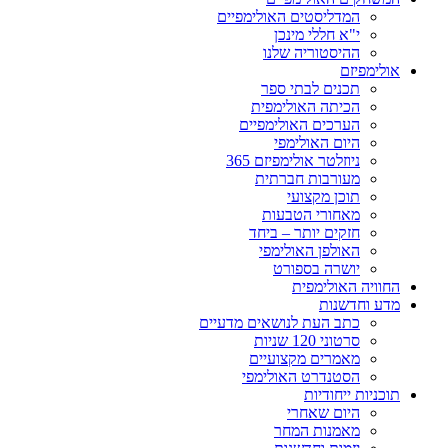
המדליסטים האולימפיים
י"א חללי מינכן
ההיסטוריה שלנו
אולימפיזם
תכנים לבתי ספר
הכיתה האולימפית
הערכים האולימפיים
היום האולימפי
ניוזלטר אולימפיזם 365
מעורבות חברתית
תוכן מקצועי
מאחורי הטבעות
חזקים יותר – ביחד
האולפן האולימפי
יושרה בספורט
החוויה האולימפית
מדע וחדשנות
כתב העת לנושאים מדעיים
סרטוני 120 שניות
מאמרים מקצועיים
הסטנדרט האולימפי
תוכניות ייחודיות
היום שאחרי
מאמנות המחר