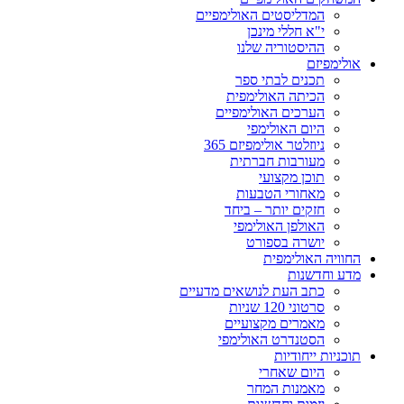
המדליסטים האולימפיים
י"א חללי מינכן
ההיסטוריה שלנו
אולימפיזם
תכנים לבתי ספר
הכיתה האולימפית
הערכים האולימפיים
היום האולימפי
ניוזלטר אולימפיזם 365
מעורבות חברתית
תוכן מקצועי
מאחורי הטבעות
חזקים יותר – ביחד
האולפן האולימפי
יושרה בספורט
החוויה האולימפית
מדע וחדשנות
כתב העת לנושאים מדעיים
סרטוני 120 שניות
מאמרים מקצועיים
הסטנדרט האולימפי
תוכניות ייחודיות
היום שאחרי
מאמנות המחר