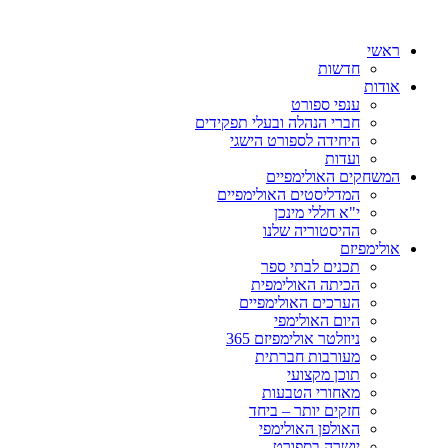
ראשי
חדשות
אודות
ענפי ספורט
חברי הנהלה ובעלי תפקידים
היחידה לספורט הישגי
ועדות
המשחקים האולימפיים
המדליסטים האולימפיים
י"א חללי מינכן
ההיסטוריה שלנו
אולימפיזם
תכנים לבתי ספר
הכיתה האולימפית
הערכים האולימפיים
היום האולימפי
ניוזלטר אולימפיזם 365
מעורבות חברתית
תוכן מקצועי
מאחורי הטבעות
חזקים יותר – ביחד
האולפן האולימפי
יושרה בספורט