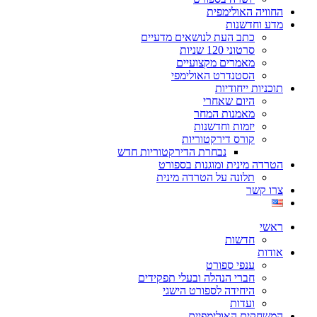
החוויה האולימפית
מדע וחדשנות
כתב העת לנושאים מדעיים
סרטוני 120 שניות
מאמרים מקצועיים
הסטנדרט האולימפי
תוכניות ייחודיות
היום שאחרי
מאמנות המחר
יזמות וחדשנות
קורס דירקטוריות
נבחרת הדירקטוריות חדש
הטרדה מינית ומוגנות בספורט
תלונה על הטרדה מינית
צרו קשר
ראשי
חדשות
אודות
ענפי ספורט
חברי הנהלה ובעלי תפקידים
היחידה לספורט הישגי
ועדות
המשחקים האולימפיים