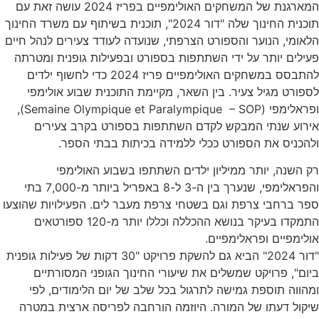
המארגנת של המשחקים האולימפיים בפריז 2024 עושה זאת עם
תוכנית החינוך שלה "דור 2024", תוכנית בשיתוף עם משרד החינוך
הלאומי, הנוער והספורט הצרפתי, שנועדה לעודד צעירים לנהל חיים
פעילים יותר על ידי השתתפות בספורט ובפעילות גופנית ומטרתה
להתבסס במשחקים האולימפיים פריז 2024 כדי לחשוף ילדים
לספורט מגיל צעיר. בין השאר, מקיימת התוכנית שבוע אולימפי
ופראלימפי (Semaine Olympique et Paralympique – SOP),
אירוע שנתי המבקש לקדם השתתפות בספורט בקרב צעירים
ולהכניס את הספורט ככלי ללמידה בכיתות בבתי הספר.
רק השנה, יותר ממיליון ילדים השתתפו בשבוע האולימפי
והפראלימפי, שנערך בין ה-3 ל-8 באפריל ביותר מ-7,000 בתי
ספר ברחבי צרפת וגם בשטחי צרפת מעבר לים. הפעילויות שהוצעו
התמקדו בעיקר בנושא ההכללה וכללו יותר מ-120 ספורטאים
אולימפיים ופראלימפיים.
"דור 2024" הביא גם להשקת פרויקט "30 דקות של פעילות גופנית
ביום", פרויקט שמשלים את שיעורי החינוך הגופני המסורתיים
ומהווה תוספת גמישה לתרגול בכל שלב של יום הלימודים, לפי
שיקול דעתו של המורה. היוזמה הורחבה לפריסה ארצית במטרה