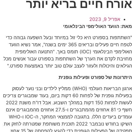
אורח חיים בריא יותר
אפריל 9, 2023
מאת: הוועד האולימפי הבינלאומי
"השתתפות בספורט היא כלי זול במיוחד ובעל השפעה גבוהה כדי
לטפח חיים פעילים ובריאים 365 ימים בשנה", אמר נשיא הוועד
האולימפי הבינלאומי (IOC) תומס באך. "התנועה האולימפית
מחויבת לקדם את הערך של השתתפות בספורט עבור אנשים מכל
הגילאים והיכולות ולעזור לעצב עולם טוב יותר באמצעות ספורט."
היתרונות של ספורט ופעילות גופנית
ארגון הבריאות העולמי (WHO) ממליץ לילדים ובני נוער לעסוק
בפעילות גופנית של לפחות 60 דקות ביום, בעוד שמבוגרים צריכים
לעשות לפחות 150 דקות במהלך השבוע. אבל דו"ח משנת 2022
חשף כי 81 אחוזים מהמתבגרים ו-27.5 אחוזים מהמבוגרים אינם
עומדים ביעדים הללו. בתגובה לממצאי המחקר, ה-IOC ו-WHO
השיקו בחודש נובמבר 2022 תוכנית משותפת שמטרתה לחזק את
תפקידה של הפעילות הגופנית כדי להגיע להפחתה של 15 אחוז