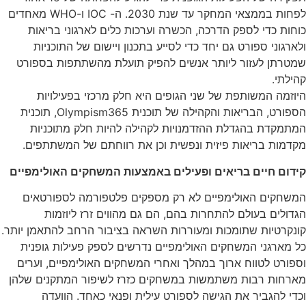
לפחות בממצאי המחקר עד שנת 2030. ה- IOC ו-WHO מאחדים
כוחות כדי לספק הדרכה, הכשרה וערכות כלים לארגוני בריאות
ולארגוני ספורט גם יחד כדי לסייע בתכנון ויישום של התוכניות
שמטרתן לעזור ליותר אנשים להפיק תועלת מהשתתפות בספורט
קהילתי.
היוזמה המשותפת של שני הגופים היא חלק מרכזי בפעילויות
הספורט, הבריאות והקהילה של תוכנית Olympism365, תוכנית
המתמקדת בהגדלת ההזדמנויות לקהילה להיות חלק מתוכניות
מקדמות בריאות פיזית ונפשית וכן את רווחתם של המשתתפים.
קידום חיים בריאים ופעילים באמצעות המשחקים האולימפיים
המשחקים האולימפיים לא רק מספקים פלטפורמה לספורטאים
הגדולים בעולם להתחרות בהם, הם גם מהווים זרז ליוזמות
קונקרטיות שתומכות ומעוררות השראה בציבור הרחב להתאמן יותר.
כל מארגני המשחקים האולימפיים נדרשים לספק פעילות גופנית
וספורט לטווח ארוך במהלך ואחרי המשחקים האולימפיים, וערים
מארחות רבות משתמשות במשחקים כזרז לשיפור המתקנים שלהן
וכדי להגביר את הגישה לספורט עילית ופנאי כאחד. הוועדה