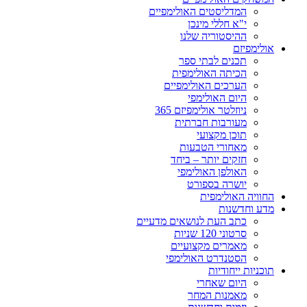
המדליסטים האולימפיים
י"א חללי מינכן
ההיסטוריה שלנו
אולימפיזם
תכנים לבתי ספר
הכיתה האולימפית
הערכים האולימפיים
היום האולימפי
ניוזלטר אולימפיזם 365
מעורבות חברתית
תוכן מקצועי
מאחורי הטבעות
חזקים יותר – ביחד
האולפן האולימפי
יושרה בספורט
החוויה האולימפית
מדע וחדשנות
כתב העת לנושאים מדעיים
סרטוני 120 שניות
מאמרים מקצועיים
הסטנדרט האולימפי
תוכניות ייחודיות
היום שאחרי
מאמנות המחר