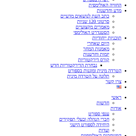
החוויה האולימפית
מדע וחדשנות
כתב העת לנושאים מדעיים
סרטוני 120 שניות
מאמרים מקצועיים
הסטנדרט האולימפי
תוכניות ייחודיות
היום שאחרי
מאמנות המחר
יזמות וחדשנות
קורס דירקטוריות
נבחרת הדירקטוריות חדש
הטרדה מינית ומוגנות בספורט
תלונה על הטרדה מינית
צרו קשר
ראשי
חדשות
אודות
ענפי ספורט
חברי הנהלה ובעלי תפקידים
היחידה לספורט הישגי
ועדות
המשחקים האולימפיים