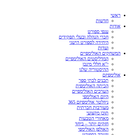
ראשי
חדשות
אודות
ענפי ספורט
חברי הנהלה ובעלי תפקידים
היחידה לספורט הישגי
ועדות
המשחקים האולימפיים
המדליסטים האולימפיים
י"א חללי מינכן
ההיסטוריה שלנו
אולימפיזם
תכנים לבתי ספר
הכיתה האולימפית
הערכים האולימפיים
היום האולימפי
ניוזלטר אולימפיזם 365
מעורבות חברתית
תוכן מקצועי
מאחורי הטבעות
חזקים יותר – ביחד
האולפן האולימפי
יושרה בספורט