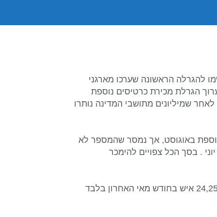
מכרו ל – 7.5 מיליון איש שנרשמו להגרלה הראשונה שערכו מארגני
טו לערוך הגרלת מכירת כרטיסים נוספת
לאחר שמיליונים מתושבי המדינה נותרו
וספת באוגוסט, אך נמסר שהמספר לא
י . בסך הכל צפויים להימכר
המארגנים מסרו כי לאתר הרשמי של המשחקים נכנסו 24,250,000 איש בחודש מאי האחרון בלבד