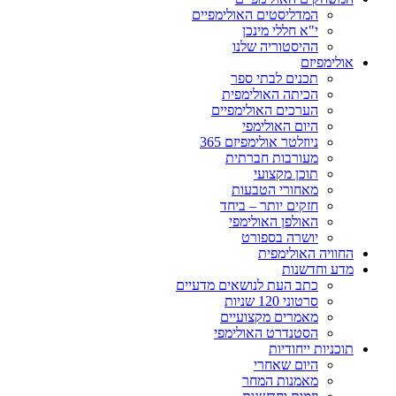
המדליסטים האולימפיים
י"א חללי מינכן
ההיסטוריה שלנו
אולימפיזם
תכנים לבתי ספר
הכיתה האולימפית
הערכים האולימפיים
היום האולימפי
ניוזלטר אולימפיזם 365
מעורבות חברתית
תוכן מקצועי
מאחורי הטבעות
חזקים יותר – ביחד
האולפן האולימפי
יושרה בספורט
החוויה האולימפית
מדע וחדשנות
כתב העת לנושאים מדעיים
סרטוני 120 שניות
מאמרים מקצועיים
הסטנדרט האולימפי
תוכניות ייחודיות
היום שאחרי
מאמנות המחר