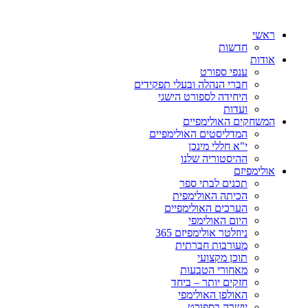
ראשי
חדשות
אודות
ענפי ספורט
חברי הנהלה ובעלי תפקידים
היחידה לספורט הישגי
ועדות
המשחקים האולימפיים
המדליסטים האולימפיים
י"א חללי מינכן
ההיסטוריה שלנו
אולימפיזם
תכנים לבתי ספר
הכיתה האולימפית
הערכים האולימפיים
היום האולימפי
ניוזלטר אולימפיזם 365
מעורבות חברתית
תוכן מקצועי
מאחורי הטבעות
חזקים יותר – ביחד
האולפן האולימפי
יושרה בספורט