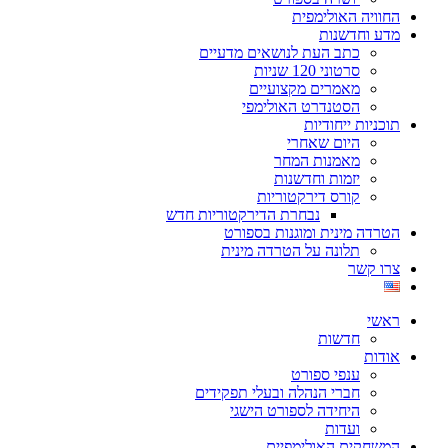
החוויה האולימפית
מדע וחדשנות
כתב העת לנושאים מדעיים
סרטוני 120 שניות
מאמרים מקצועיים
הסטנדרט האולימפי
תוכניות ייחודיות
היום שאחרי
מאמנות המחר
יזמות וחדשנות
קורס דירקטוריות
נבחרת הדירקטוריות חדש
הטרדה מינית ומוגנות בספורט
תלונה על הטרדה מינית
צרו קשר
ראשי
חדשות
אודות
ענפי ספורט
חברי הנהלה ובעלי תפקידים
היחידה לספורט הישגי
ועדות
המשחקים האולימפיים