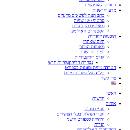
החוויה האולימפית
מדע וחדשנות
כתב העת לנושאים מדעיים
סרטוני 120 שניות
מאמרים מקצועיים
הסטנדרט האולימפי
תוכניות ייחודיות
היום שאחרי
מאמנות המחר
יזמות וחדשנות
קורס דירקטוריות
נבחרת הדירקטוריות חדש
הטרדה מינית ומוגנות בספורט
תלונה על הטרדה מינית
צרו קשר
ראשי
חדשות
אודות
ענפי ספורט
חברי הנהלה ובעלי תפקידים
היחידה לספורט הישגי
ועדות
המשחקים האולימפיים