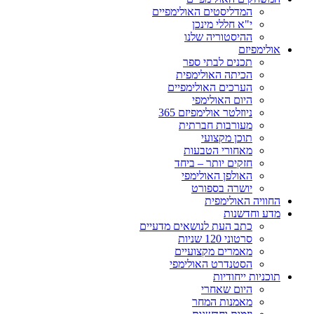
המדליסטים האולימפיים
י"א חללי מינכן
ההיסטוריה שלנו
אולימפיזם
תכנים לבתי ספר
הכיתה האולימפית
הערכים האולימפיים
היום האולימפי
ניוזלטר אולימפיזם 365
מעורבות חברתית
תוכן מקצועי
מאחורי הטבעות
חזקים יותר – ביחד
האולפן האולימפי
יושרה בספורט
החוויה האולימפית
מדע וחדשנות
כתב העת לנושאים מדעיים
סרטוני 120 שניות
מאמרים מקצועיים
הסטנדרט האולימפי
תוכניות ייחודיות
היום שאחרי
מאמנות המחר