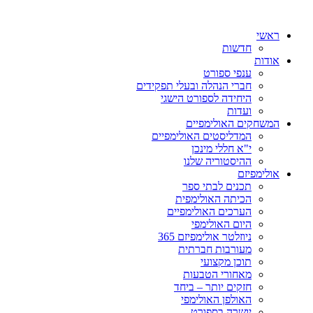
ראשי
חדשות
אודות
ענפי ספורט
חברי הנהלה ובעלי תפקידים
היחידה לספורט הישגי
ועדות
המשחקים האולימפיים
המדליסטים האולימפיים
י"א חללי מינכן
ההיסטוריה שלנו
אולימפיזם
תכנים לבתי ספר
הכיתה האולימפית
הערכים האולימפיים
היום האולימפי
ניוזלטר אולימפיזם 365
מעורבות חברתית
תוכן מקצועי
מאחורי הטבעות
חזקים יותר – ביחד
האולפן האולימפי
יושרה בספורט