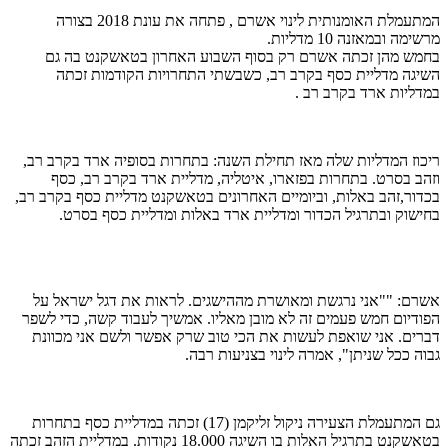
המתעמלת האומנותית לינוי אשרם , פתחה את עונת 2018 בצורה
מרשימה ובמאזנה 10 מדליות.
בחמש מהן זכתה אשרם רק בסוף השבוע האחרון בטאשקנט בה גם
השיגה מדליית כסף בקרב רב, כשבשתי התחרויות הקודמות זכתה
במדליות ארד בקרב רב .
ריכוז המדליות שלה מאז תחילת השנה: בתחרות בסופיה ארד בקרב רב,
וזהב בסרט. בתחרות בפזארו, איטליה, מדליית ארד בקרב רב, כסף
בכדור,זהב באלות, וביומיים האחרונים בטאשקנט מדליית כסף בקרב רב,
בחישוק ובתרגיל הכדור ומדליית ארד באלות ומדליית כסף בסרט.
אשרם: ""אני נרגשת ומאושרת מההישגים. לראות את דגל ישראל על
הפודיום חמש פעמים זה לא מובן מאליו. אמשיך לעבוד קשה, כדי לשפר
דברים. אני שואפת לעשות את הכי טוב שרק אפשר ולשם אני מכוונת
גבוה ככל שניתן", אמרה לינוי בצניעות רבה.
גם המתעמלת הצעירה ניקול זליקמן (17) זכתה במדליית כסף בתחרות
בטאשקנט בתרגיל האלות בו השיגה 18.000 נקודות. במדליית הזהב זכתה