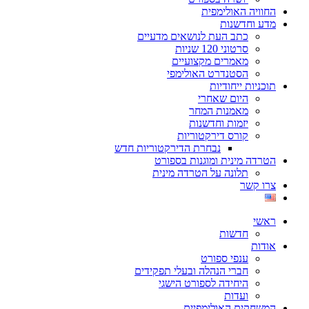
החוויה האולימפית
מדע וחדשנות
כתב העת לנושאים מדעיים
סרטוני 120 שניות
מאמרים מקצועיים
הסטנדרט האולימפי
תוכניות ייחודיות
היום שאחרי
מאמנות המחר
יזמות וחדשנות
קורס דירקטוריות
נבחרת הדירקטוריות חדש
הטרדה מינית ומוגנות בספורט
תלונה על הטרדה מינית
צרו קשר
ראשי
חדשות
אודות
ענפי ספורט
חברי הנהלה ובעלי תפקידים
היחידה לספורט הישגי
ועדות
המשחקים האולימפיים