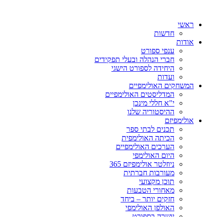
ראשי
חדשות
אודות
ענפי ספורט
חברי הנהלה ובעלי תפקידים
היחידה לספורט הישגי
ועדות
המשחקים האולימפיים
המדליסטים האולימפיים
י"א חללי מינכן
ההיסטוריה שלנו
אולימפיזם
תכנים לבתי ספר
הכיתה האולימפית
הערכים האולימפיים
היום האולימפי
ניוזלטר אולימפיזם 365
מעורבות חברתית
תוכן מקצועי
מאחורי הטבעות
חזקים יותר – ביחד
האולפן האולימפי
יושרה בספורט