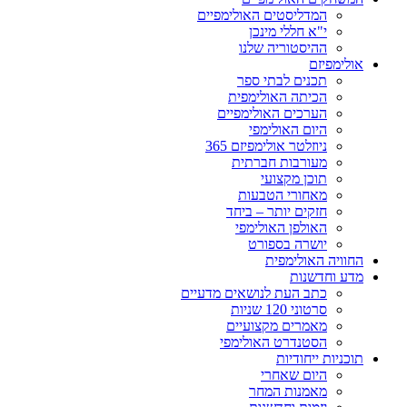
המדליסטים האולימפיים
י"א חללי מינכן
ההיסטוריה שלנו
אולימפיזם
תכנים לבתי ספר
הכיתה האולימפית
הערכים האולימפיים
היום האולימפי
ניוזלטר אולימפיזם 365
מעורבות חברתית
תוכן מקצועי
מאחורי הטבעות
חזקים יותר – ביחד
האולפן האולימפי
יושרה בספורט
החוויה האולימפית
מדע וחדשנות
כתב העת לנושאים מדעיים
סרטוני 120 שניות
מאמרים מקצועיים
הסטנדרט האולימפי
תוכניות ייחודיות
היום שאחרי
מאמנות המחר