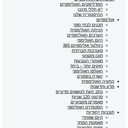
המדליסטים האולימפיים
י"א חללי מינכן
ההיסטוריה שלנו
אולימפיזם
תכנים לבתי ספר
הכיתה האולימפית
הערכים האולימפיים
היום האולימפי
ניוזלטר אולימפיזם 365
מעורבות חברתית
תוכן מקצועי
מאחורי הטבעות
חזקים יותר – ביחד
האולפן האולימפי
יושרה בספורט
החוויה האולימפית
מדע וחדשנות
כתב העת לנושאים מדעיים
סרטוני 120 שניות
מאמרים מקצועיים
הסטנדרט האולימפי
תוכניות ייחודיות
היום שאחרי
מאמנות המחר
יזמות וחדשנות