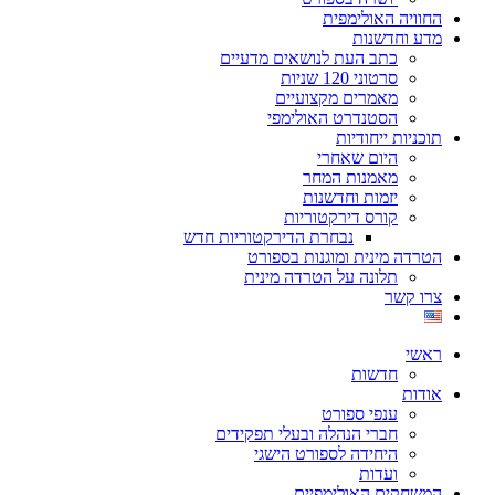
החוויה האולימפית
מדע וחדשנות
כתב העת לנושאים מדעיים
סרטוני 120 שניות
מאמרים מקצועיים
הסטנדרט האולימפי
תוכניות ייחודיות
היום שאחרי
מאמנות המחר
יזמות וחדשנות
קורס דירקטוריות
נבחרת הדירקטוריות חדש
הטרדה מינית ומוגנות בספורט
תלונה על הטרדה מינית
צרו קשר
ראשי
חדשות
אודות
ענפי ספורט
חברי הנהלה ובעלי תפקידים
היחידה לספורט הישגי
ועדות
המשחקים האולימפיים