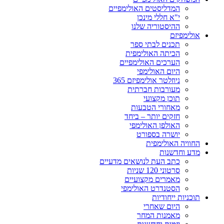
המדליסטים האולימפיים
י"א חללי מינכן
ההיסטוריה שלנו
אולימפיזם
תכנים לבתי ספר
הכיתה האולימפית
הערכים האולימפיים
היום האולימפי
ניוזלטר אולימפיזם 365
מעורבות חברתית
תוכן מקצועי
מאחורי הטבעות
חזקים יותר – ביחד
האולפן האולימפי
יושרה בספורט
החוויה האולימפית
מדע וחדשנות
כתב העת לנושאים מדעיים
סרטוני 120 שניות
מאמרים מקצועיים
הסטנדרט האולימפי
תוכניות ייחודיות
היום שאחרי
מאמנות המחר