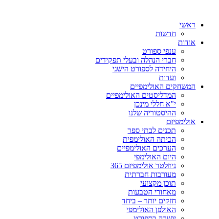
ראשי
חדשות
אודות
ענפי ספורט
חברי הנהלה ובעלי תפקידים
היחידה לספורט הישגי
ועדות
המשחקים האולימפיים
המדליסטים האולימפיים
י"א חללי מינכן
ההיסטוריה שלנו
אולימפיזם
תכנים לבתי ספר
הכיתה האולימפית
הערכים האולימפיים
היום האולימפי
ניוזלטר אולימפיזם 365
מעורבות חברתית
תוכן מקצועי
מאחורי הטבעות
חזקים יותר – ביחד
האולפן האולימפי
יושרה בספורט