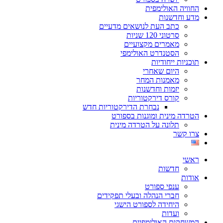
החוויה האולימפית
מדע וחדשנות
כתב העת לנושאים מדעיים
סרטוני 120 שניות
מאמרים מקצועיים
הסטנדרט האולימפי
תוכניות ייחודיות
היום שאחרי
מאמנות המחר
יזמות וחדשנות
קורס דירקטוריות
נבחרת הדירקטוריות חדש
הטרדה מינית ומוגנות בספורט
תלונה על הטרדה מינית
צרו קשר
ראשי
חדשות
אודות
ענפי ספורט
חברי הנהלה ובעלי תפקידים
היחידה לספורט הישגי
ועדות
המשחקים האולימפיים