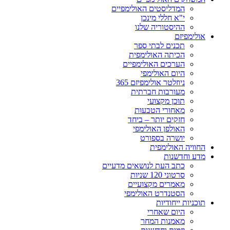
המדליסטים האולימפיים
י"א חללי מינכן
ההיסטוריה שלנו
אולימפיזם
תכנים לבתי ספר
הכיתה האולימפית
הערכים האולימפיים
היום האולימפי
ניוזלטר אולימפיזם 365
מעורבות חברתית
תוכן מקצועי
מאחורי הטבעות
חזקים יותר – ביחד
האולפן האולימפי
יושרה בספורט
החוויה האולימפית
מדע וחדשנות
כתב העת לנושאים מדעיים
סרטוני 120 שניות
מאמרים מקצועיים
הסטנדרט האולימפי
תוכניות ייחודיות
היום שאחרי
מאמנות המחר