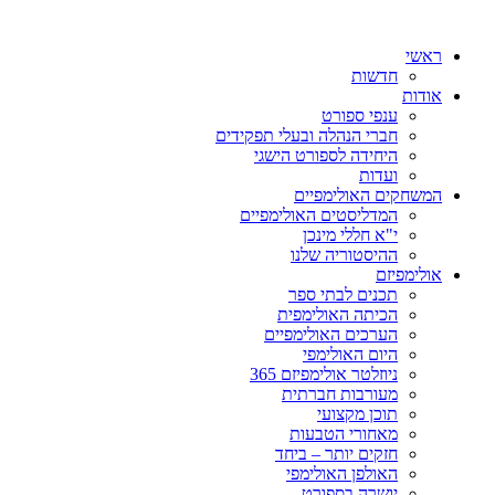
ראשי
חדשות
אודות
ענפי ספורט
חברי הנהלה ובעלי תפקידים
היחידה לספורט הישגי
ועדות
המשחקים האולימפיים
המדליסטים האולימפיים
י"א חללי מינכן
ההיסטוריה שלנו
אולימפיזם
תכנים לבתי ספר
הכיתה האולימפית
הערכים האולימפיים
היום האולימפי
ניוזלטר אולימפיזם 365
מעורבות חברתית
תוכן מקצועי
מאחורי הטבעות
חזקים יותר – ביחד
האולפן האולימפי
יושרה בספורט