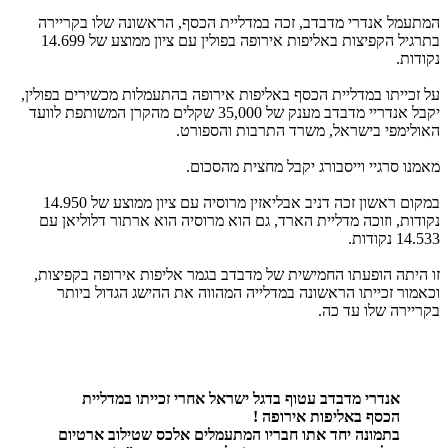
המתעמל אנדרי מדבדב, זכה במדליית הכסף, הראשונה שלו בקריירה
בתרגיל הקפיצות באליפות אירופה בפולין עם ציון ממוצע של 14.699
נקודות.
על זכייתו במדליית הכסף באליפות אירופה בהתעמלות מכשירים בפולין,
יקבל אנדריי מדבדב מענק של 35,000 שקלים מהקרן המשותפת לוועד
האולימפי בישראל, משרד התרבות והספורט.
מאמנו סרגיי וייסבורג יקבל מחצית מהסכום.
במקום ראשון זכה דניב אבליאזין מרוסיה עם ציון ממוצע של 14.950
נקודות, וזוכה מדליית הארד, גם הוא מרוסיה הוא ארתור דלוליאן עם
14.533 נקודות.
זו היתה הופעתו החמישית של מדבדב בגמר אליפות אירופה בקפיצות,
וכאמור זכייתו הראשונה במדלייה המהווה את ההישג הגדול ביותר
בקריירה שלו עד כה.
אנדרי מדבדב עטוף בדגל ישראל אחרי זכייתו במדליית
הכסף באליפות אירופה !
בתמונה יחד אתו חבריו המתעמלים אלכס שטילוב ארטיום