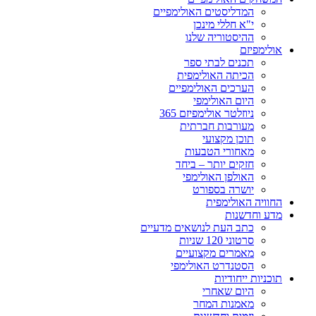
המדליסטים האולימפיים
י"א חללי מינכן
ההיסטוריה שלנו
אולימפיזם
תכנים לבתי ספר
הכיתה האולימפית
הערכים האולימפיים
היום האולימפי
ניוזלטר אולימפיזם 365
מעורבות חברתית
תוכן מקצועי
מאחורי הטבעות
חזקים יותר – ביחד
האולפן האולימפי
יושרה בספורט
החוויה האולימפית
מדע וחדשנות
כתב העת לנושאים מדעיים
סרטוני 120 שניות
מאמרים מקצועיים
הסטנדרט האולימפי
תוכניות ייחודיות
היום שאחרי
מאמנות המחר