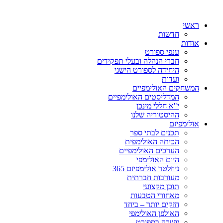
ראשי
חדשות
אודות
ענפי ספורט
חברי הנהלה ובעלי תפקידים
היחידה לספורט הישגי
ועדות
המשחקים האולימפיים
המדליסטים האולימפיים
י"א חללי מינכן
ההיסטוריה שלנו
אולימפיזם
תכנים לבתי ספר
הכיתה האולימפית
הערכים האולימפיים
היום האולימפי
ניוזלטר אולימפיזם 365
מעורבות חברתית
תוכן מקצועי
מאחורי הטבעות
חזקים יותר – ביחד
האולפן האולימפי
יושרה בספורט