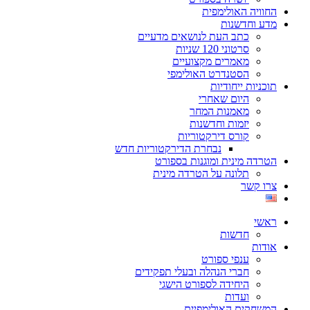
החוויה האולימפית
מדע וחדשנות
כתב העת לנושאים מדעיים
סרטוני 120 שניות
מאמרים מקצועיים
הסטנדרט האולימפי
תוכניות ייחודיות
היום שאחרי
מאמנות המחר
יזמות וחדשנות
קורס דירקטוריות
נבחרת הדירקטוריות חדש
הטרדה מינית ומוגנות בספורט
תלונה על הטרדה מינית
צרו קשר
ראשי
חדשות
אודות
ענפי ספורט
חברי הנהלה ובעלי תפקידים
היחידה לספורט הישגי
ועדות
המשחקים האולימפיים