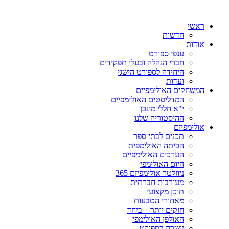
ראשי
חדשות
אודות
ענפי ספורט
חברי הנהלה ובעלי תפקידים
היחידה לספורט הישגי
ועדות
המשחקים האולימפיים
המדליסטים האולימפיים
י"א חללי מינכן
ההיסטוריה שלנו
אולימפיזם
תכנים לבתי ספר
הכיתה האולימפית
הערכים האולימפיים
היום האולימפי
ניוזלטר אולימפיזם 365
מעורבות חברתית
תוכן מקצועי
מאחורי הטבעות
חזקים יותר – ביחד
האולפן האולימפי
יושרה בספורט