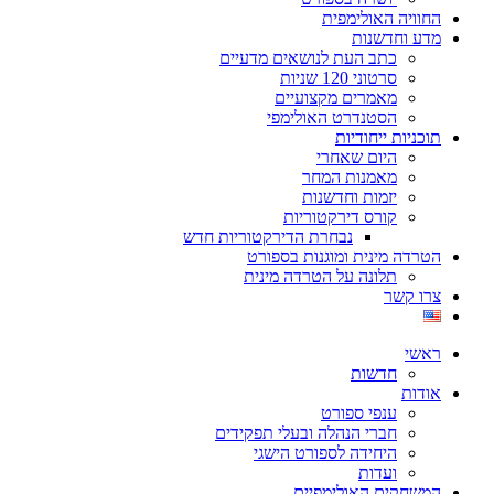
החוויה האולימפית
מדע וחדשנות
כתב העת לנושאים מדעיים
סרטוני 120 שניות
מאמרים מקצועיים
הסטנדרט האולימפי
תוכניות ייחודיות
היום שאחרי
מאמנות המחר
יזמות וחדשנות
קורס דירקטוריות
נבחרת הדירקטוריות חדש
הטרדה מינית ומוגנות בספורט
תלונה על הטרדה מינית
צרו קשר
ראשי
חדשות
אודות
ענפי ספורט
חברי הנהלה ובעלי תפקידים
היחידה לספורט הישגי
ועדות
המשחקים האולימפיים