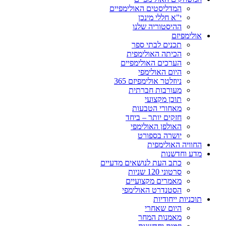
המדליסטים האולימפיים
י"א חללי מינכן
ההיסטוריה שלנו
אולימפיזם
תכנים לבתי ספר
הכיתה האולימפית
הערכים האולימפיים
היום האולימפי
ניוזלטר אולימפיזם 365
מעורבות חברתית
תוכן מקצועי
מאחורי הטבעות
חזקים יותר – ביחד
האולפן האולימפי
יושרה בספורט
החוויה האולימפית
מדע וחדשנות
כתב העת לנושאים מדעיים
סרטוני 120 שניות
מאמרים מקצועיים
הסטנדרט האולימפי
תוכניות ייחודיות
היום שאחרי
מאמנות המחר