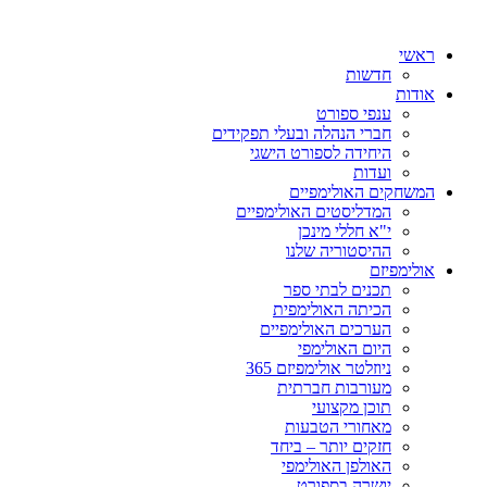
ראשי
חדשות
אודות
ענפי ספורט
חברי הנהלה ובעלי תפקידים
היחידה לספורט הישגי
ועדות
המשחקים האולימפיים
המדליסטים האולימפיים
י"א חללי מינכן
ההיסטוריה שלנו
אולימפיזם
תכנים לבתי ספר
הכיתה האולימפית
הערכים האולימפיים
היום האולימפי
ניוזלטר אולימפיזם 365
מעורבות חברתית
תוכן מקצועי
מאחורי הטבעות
חזקים יותר – ביחד
האולפן האולימפי
יושרה בספורט