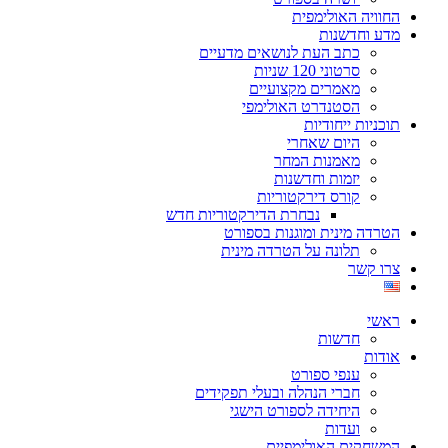
החוויה האולימפית
מדע וחדשנות
כתב העת לנושאים מדעיים
סרטוני 120 שניות
מאמרים מקצועיים
הסטנדרט האולימפי
תוכניות ייחודיות
היום שאחרי
מאמנות המחר
יזמות וחדשנות
קורס דירקטוריות
נבחרת הדירקטוריות חדש
הטרדה מינית ומוגנות בספורט
תלונה על הטרדה מינית
צרו קשר
ראשי
חדשות
אודות
ענפי ספורט
חברי הנהלה ובעלי תפקידים
היחידה לספורט הישגי
ועדות
המשחקים האולימפיים