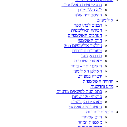
המדליסטים האולימפיים
י"א חללי מינכן
ההיסטוריה שלנו
אולימפיזם
תכנים לבתי ספר
הכיתה האולימפית
הערכים האולימפיים
היום האולימפי
ניוזלטר אולימפיזם 365
מעורבות חברתית
תוכן מקצועי
מאחורי הטבעות
חזקים יותר – ביחד
האולפן האולימפי
יושרה בספורט
החוויה האולימפית
מדע וחדשנות
כתב העת לנושאים מדעיים
סרטוני 120 שניות
מאמרים מקצועיים
הסטנדרט האולימפי
תוכניות ייחודיות
היום שאחרי
מאמנות המחר