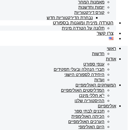
מאמנות המחר
יזמות וחדשנות
קורס דירקטוריות
נבחרת הדירקטוריות חדש
הטרדה מינית ומוגנות בספורט
תלונה על הטרדה מינית
צרו קשר
ראשי
חדשות
אודות
ענפי ספורט
חברי הנהלה ובעלי תפקידים
היחידה לספורט הישגי
ועדות
המשחקים האולימפיים
המדליסטים האולימפיים
י"א חללי מינכן
ההיסטוריה שלנו
אולימפיזם
תכנים לבתי ספר
הכיתה האולימפית
הערכים האולימפיים
היום האולימפי