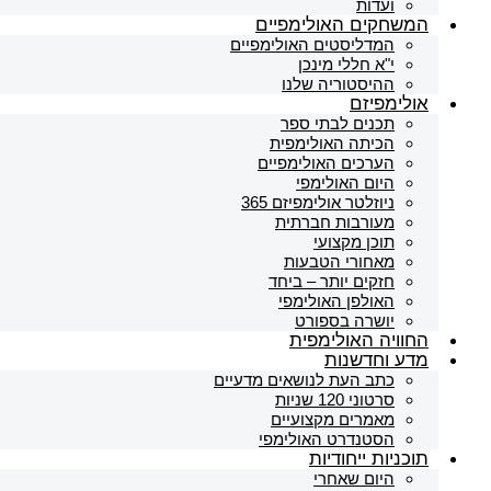
ועדות
המשחקים האולימפיים
המדליסטים האולימפיים
י"א חללי מינכן
ההיסטוריה שלנו
אולימפיזם
תכנים לבתי ספר
הכיתה האולימפית
הערכים האולימפיים
היום האולימפי
ניוזלטר אולימפיזם 365
מעורבות חברתית
תוכן מקצועי
מאחורי הטבעות
חזקים יותר – ביחד
האולפן האולימפי
יושרה בספורט
החוויה האולימפית
מדע וחדשנות
כתב העת לנושאים מדעיים
סרטוני 120 שניות
מאמרים מקצועיים
הסטנדרט האולימפי
תוכניות ייחודיות
היום שאחרי