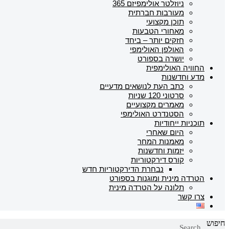
ניוזלטר אולימפיזם 365
מעורבות חברתית
תוכן מקצועי
מאחורי הטבעות
חזקים יותר – ביחד
האולפן האולימפי
יושרה בספורט
החוויה האולימפית
מדע וחדשנות
כתב העת לנושאים מדעיים
סרטוני 120 שניות
מאמרים מקצועיים
הסטנדרט האולימפי
תוכניות ייחודיות
היום שאחרי
מאמנות המחר
יזמות וחדשנות
קורס דירקטוריות
נבחרת הדירקטוריות חדש
הטרדה מינית ומוגנות בספורט
תלונה על הטרדה מינית
צרו קשר
חיפוש