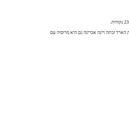
רינה סלזבדנה עם 23.500 נקודות ובמדליית הארד זכתה דינה אברינה גם היא מרוסיה עם